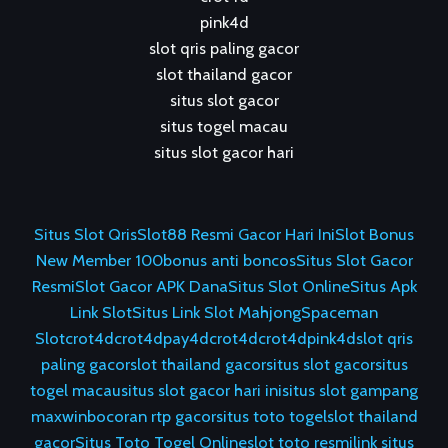
pink4d
slot qris paling gacor
slot thailand gacor
situs slot gacor
situs togel macau
situs slot gacor hari
Situs Slot Qris
Slot88 Resmi Gacor Hari Ini
Slot Bonus
New Member 100
bonus anti boncos
Situs Slot Gacor
Resmi
Slot Gacor APK Dana
Situs Slot Online
Situs Apk
Link Slot
Situs Link Slot Mahjong
Spaceman
Slot
crot4d
crot4d
pay4d
crot4d
crot4d
pink4d
slot qris
paling gacor
slot thailand gacor
situs slot gacor
situs
togel macau
situs slot gacor hari ini
situs slot gampang
maxwin
bocoran rtp gacor
situs toto togel
slot thailand
gacor
Situs Toto Togel Online
slot toto resmi
link situs