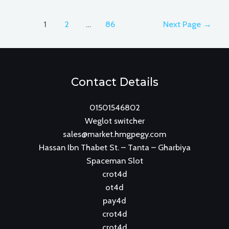
of
Discovery:
Posts
1
2
…
86
Next Page
→
Inside
navigation
the
Architecture
of
Contact Details
the
slot
01501546802
deposit
Weglot switcher
qris
sales@market.hmgpegy.com
Hassan Ibn Thabet St. – Tanta – Gharbiya
Spaceman Slot
crot4d
ot4d
pay4d
crot4d
crot4d