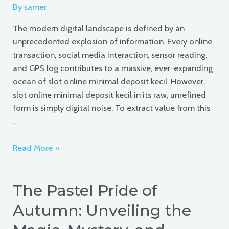
By
samer
of
Information
The modern digital landscape is defined by an
unprecedented explosion of information. Every online
transaction, social media interaction, sensor reading,
and GPS log contributes to a massive, ever-expanding
ocean of slot online minimal deposit kecil. However,
slot online minimal deposit kecil in its raw, unrefined
form is simply digital noise. To extract value from this
…
The
Read More »
Convergence
of
The Pastel Pride of
AI
and
Autumn: Unveiling the
Big
slot