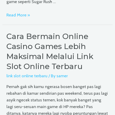
game seperti Sugar Rush …
Panduan
Read More »
Lengkap
Fitur
Cara Bermain Online
Slot
Sugar
Casino Games Lebih
Rush
Maksimal Melalui Link
dengan
onlineslot
Slot Online Terbaru
deposit
pulsa
link slot online terbaru
/ By
samer
Pernah gak sih kamu ngerasa bosen banget pas lagi
rebahan di kamar sendirian pas weekend, terus pas lagi
asyik ngecek status temen, kok banyak banget yang
lagi seru-seruan main game di HP mereka? Pas
ditanya, katanya mereka lagi nyoba peruntungan lewat