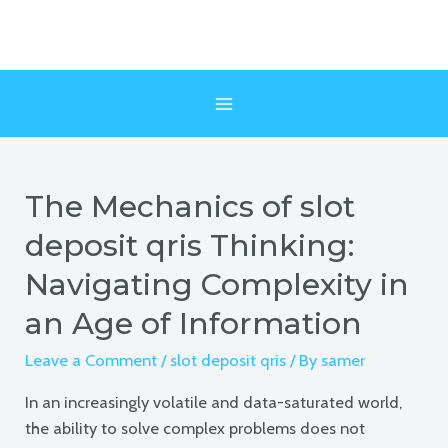
Skip
to
content
MAIN
MENU
The Mechanics of slot
deposit qris Thinking:
Navigating Complexity in
an Age of Information
Leave a Comment
/
slot deposit qris
/ By
samer
In an increasingly volatile and data-saturated world,
the ability to solve complex problems does not