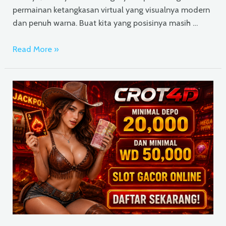
permainan ketangkasan virtual yang visualnya modern
dan penuh warna. Buat kita yang posisinya masih …
Cara
Read More »
Bermain
Online
Casino
Games
Lebih
Maksimal
Melalui
Link
Slot
Online
Terbaru