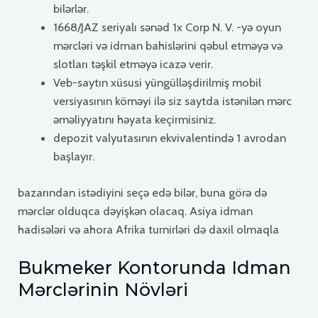
bilərlər.
1668/JAZ seriyalı sənəd 1x Corp N. V. -yə oyun
mərcləri və idman bahislərini qəbul etməyə və
slotları təşkil etməyə icazə verir.
Veb-saytın xüsusi yüngülləşdirilmiş mobil
versiyasının köməyi ilə siz saytda istənilən mərc
əməliyyatını həyata keçirmisiniz.
depozit valyutasının ekvivalentində 1 avrodan
başlayır.
bazarından istədiyini seçə edə bilər, buna görə də
mərclər olduqca dəyişkən olacaq. Asiya idman
hadisələri və ahora Afrika turnirləri də daxil olmaqla
Bukmeker Kontorunda Idman
Mərclərinin Növləri