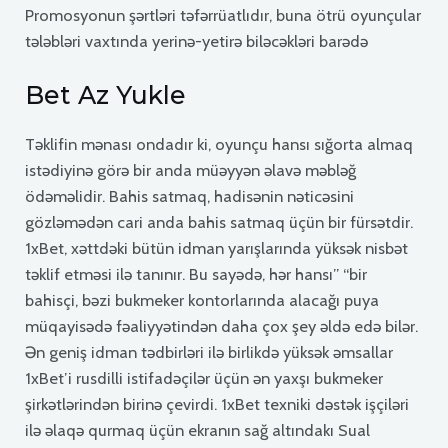
Promosyonun şərtləri təfərrüatlıdır, buna ötrü oyunçular
tələbləri vaxtında yerinə-yetirə biləcəkləri barədə
Bet Az Yukle
Təklifin mənası ondadır ki, oyunçu hansı sığorta almaq
istədiyinə görə bir anda müəyyən əlavə məbləğ
ödəməlidir. Bahis satmaq, hadisənin nəticəsini
gözləmədən cari anda bahis satmaq üçün bir fürsətdir.
1xBet, xəttdəki bütün idman yarışlarında yüksək nisbət
təklif etməsi ilə tanınır. Bu sayədə, hər hansı” “bir
bahisçi, bəzi bukmeker kontorlarında alacağı puya
müqayisədə fəaliyyətindən daha çox şey əldə edə bilər.
Ən geniş idman tədbirləri ilə birlikdə yüksək əmsallar
1xBet’i rusdilli istifadəçilər üçün ən yaxşı bukmeker
şirkətlərindən birinə çevirdi. 1xBet texniki dəstək işçiləri
ilə əlaqə qurmaq üçün ekranın sağ altındakı Sual