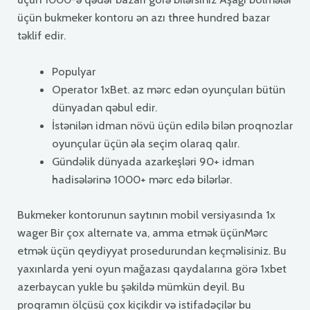
üçün bukmeker kontoru ən azı three hundred bazar
təklif edir.
Populyar
Operator 1xBet. az mərc edən oyunçuları bütün
dünyadan qəbul edir.
İstənilən idman növü üçün edilə bilən proqnozlar
oyunçular üçün əla seçim olaraq qalır.
Gündəlik dünyada azarkeşləri 90+ idman
hadisələrinə 1000+ mərc edə bilərlər.
Bukmeker kontorunun saytının mobil versiyasında 1x
wager Bir çox alternate va, amma etmək üçünMərc
etmək üçün qeydiyyat prosedurundan keçməlisiniz. Bu
yaxınlarda yeni oyun mağazası qaydalarına görə 1xbet
azerbaycan yukle bu şəkildə mümkün deyil. Bu
proqramın ölçüsü çox kiçikdir və istifadəçilər bu