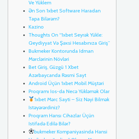
Ve Yüklem
Ən Son 1xbet Software Haradan
Tapa Bilərəm?
Kazino
Thoughts On “1xbet Seyrək Yükle:
Qeydiyyat Və Şəxsi Hesabınıza Giriş”
Bukmeker Kontorunda Idman
Mərclərinin Növləri
Bet Giriş, Güzgü 1 Xbet
Azərbaycanda Rəsmi Sayt
Android Üçün 1xbet Mobil Müştəri
Proqramı Ios-da Necə Yükləmək Olar
1xbet Mərc Sayti – Siz Nəyi Bilmək
Istəyərərdiniz?
Proqram Hansı Cihazlar Üçün
Istifadə Edilə Bilər?
bukmeker Kompaniyasinda Hansi