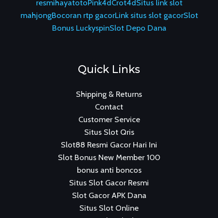
resmi
hayatoto
Pink4d
Crot4d
Situs link slot
mahjong
Bocoran rtp gacor
Link situs slot gacor
Slot
Bonus Luckyspin
Slot Depo Dana
Quick Links
Shipping & Returns
Contact
Customer Service
Situs Slot Qris
Slot88 Resmi Gacor Hari Ini
Slot Bonus New Member 100
bonus anti boncos
Situs Slot Gacor Resmi
Slot Gacor APK Dana
Situs Slot Online