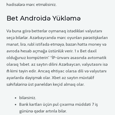
hadisələrə mərc etməlisiniz.
Bet Androidə Yükləmə
Və buna görə betterlər oymanaq istədikləri valyutanı
seçə bilərlər. Azərbaycanda mərc oyunları pərəstişkarları
manat, lirə, rubl istifadə etməyə, bəzən hətta money və
avroda hesab açmağa üstünlük verir. 1 x Bet daxil
olduğunuz kompüterin” “İP-ünvanı əsasında avtomatik
olaraq 1xbet. az saytın dilini Azərbaycan, valyutasını isə
₼ kimi təyin edir. Ancaq ehtiyac olarsa dili və valyutanı
ayarlarda dəyişmək olar. Xbet az saytın müxtəlif
səhifələrinə üst paneldən keçid almaq olar.
bilərsiniz.
Bank kartları üçün pul çıxarma müddəti 7 iş
gününə qədər artırıla bilər.