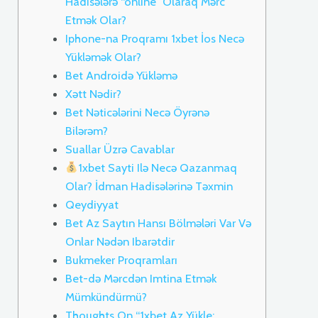
Hadisələrə “online” Olaraq Mərc
Etmək Olar?
Iphone-na Proqramı 1xbet İos Necə
Yükləmək Olar?
Bet Androidə Yükləmə
Xətt Nədir?
Bet Nəticələrini Necə Öyrənə
Bilərəm?
Suallar Üzrə Cavablar
1xbet Sayti Ilə Necə Qazanmaq
Olar? İdman Hadisələrinə Təxmin
Qeydiyyat
Bet Az Saytın Hansı Bölmələri Var Və
Onlar Nədən Ibarətdir
Bukmeker Proqramları
Bet-də Mərcdən Imtina Etmək
Mümkündürmü?
Thoughts On “1xbet Az Yükle: