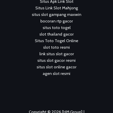
Situs Apk Link Slot
Situs Link Slot Mahjong
situs slot gampang maxwin
bocoran rtp gacor
situs toto togel
slot thailand gacor
Situs Toto Togel Online
slot toto resmi
link situs slot gacor
situs slot gacor resmi
situs slot online gacor
agen slot resmi
Copyright © 2026 [HM.Group] |