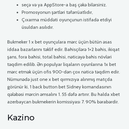
seçə və ya AppStore-a baş çəkə bilərsiniz.
Promosyonun şərtləri təfərrüatlıdır,
Çıxarma müddəti oyunçunun istifadə etdiyi
üsuldan asılıdır.
Bukmeker 1 x bet oyunçulara mərc üçün bütün əsas
iddaa bazarlarını təklif edir. Bahisçilərə 1×2 bahis, ikiqat
şans, fora bahisi, total bahisi, nəticəyə bahis növləri
təqdim edilib. Ən populyar liqaların oyunlarına 1x bet
mərc etmək üçün ofis 900-dən çox nəticə təqdim edir.
Nümunədə just one x bet qırmızıya alınmış matçda
görünür ki, 1 back button bet Sidney komandasının
qələbəsi mərcin əmsalını 1. 55 dəfə artırır. Bu halda xbet
azerbaycan bukmekerin komissiyası 7. 90% bərabərdir.
Kazino