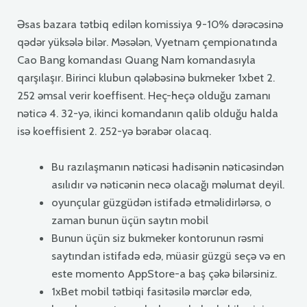
Əsas bazara tətbiq edilən komissiya 9-10% dərəcəsinə
qədər yüksələ bilər. Məsələn, Vyetnam çempionatında
Cao Bang komandası Quang Nam komandasıyla
qarşılaşır. Birinci klubun qələbəsinə bukmeker 1xbet 2.
252 əmsal verir koeffisent. Heç-heçə olduğu zamanı
nəticə 4. 32-yə, ikinci komandanın qalib olduğu halda
isə koeffisient 2. 252-yə bərabər olacaq.
Bu razılaşmanın nəticəsi hadisənin nəticəsindən
asılıdır və nəticənin necə olacağı məlumat deyil.
oyunçular güzgüdən istifadə etməlidirlərsə, o
zaman bunun üçün saytın mobil
Bunun üçün siz bukmeker kontorunun rəsmi
saytından istifadə edə, müasir güzgü seçə və en
este momento AppStore-a baş çəkə bilərsiniz.
1xBet mobil tətbiqi fasitəsilə mərclər edə,