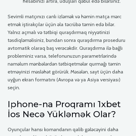
hesabınızı artıra, uduşları qəbul edə bilərsiniz.
Sevimli matçınızı canlı izləmək və həmin matça mərc
etmək iştirakçılar üçün əla təcrübə təmin edə bilər.
Yalnız açmalı və tətbiqi quraşdırmaq niyyətinizi
təsdiqləməlisiniz, bundan sonra quraşdırma proseduru
avtomatik olaraq baş verəcəkdir. Quraşdırma ilə bağlı
probleminiz varsa, telefonunuzun parametrlərində
naməlum mənbələrdən tətbiqetmələr qurmağı təmin
etməyinizi məsləhət görürük. Məsələn, sayt üçün daha
uyğun ekran formatını (Avropa və ya Asiya versiyası)
seçin.
Iphone-na Proqramı 1xbet
İos Necə Yükləmək Olar?
Oyunçular hansı komandanın qalib gələcəyini daha