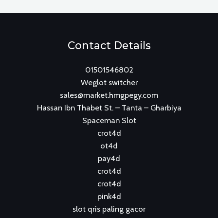
Contact Details
01501546802
Weglot switcher
sales@market.hmgpegy.com
Hassan Ibn Thabet St. – Tanta – Gharbiya
Spaceman Slot
crot4d
ot4d
pay4d
crot4d
crot4d
pink4d
slot qris paling gacor