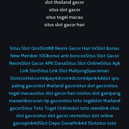
slot thailand gacor
situs slot gacor
situs togel macau
situs slot gacor hari
Situs Slot Qris
Slot88 Resmi Gacor Hari Ini
Slot Bonus
New Member 100
bonus anti boncos
Situs Slot Gacor
Resmi
Slot Gacor APK Dana
Situs Slot Online
Situs Apk
Link Slot
Situs Link Slot Mahjong
Spaceman
Slot
crot4d
crot4d
pay4d
crot4d
crot4d
pink4d
slot qris
paling gacor
slot thailand gacor
situs slot gacor
situs
togel macau
situs slot gacor hari ini
situs slot gampang
maxwin
bocoran rtp gacor
situs toto togel
slot thailand
gacor
Situs Toto Togel Online
slot toto resmi
link situs
slot gacor
situs slot gacor resmi
situs slot online
gacor
pink4d
Slot Depo Dana
Pink4d Slot
situs toto