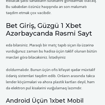
ediləcək şəxsi sənədlərin surətlərini göndərməli olacaq.
Bu səbəbdən özünüz haqqında ən son məlumatı
təqdim etmək çox vacibdir.
Bet Giriş, Güzgü 1 Xbet
Azərbaycanda Rəsmi Sayt
edə bilərsiniz. Maraqlı bir matç tapıb siçan ilə üzərinə
vurduğunuz zaman bu hadisə üçün təklif olunan bütün
mərcləri görə biləcəksiniz. İstədiyiniz
doldurmalıdır. Bunun üçün ofis kifayət qədər müxtəlif
ödəniş sistemləri təqdim edib. Onların arasında təkcə
lender köçürmələri və ahora plastik kartları deyil, həm
də elektron pul kisələrini vurğulamaq lazımdır.
Android Üçün 1xbet Mobil