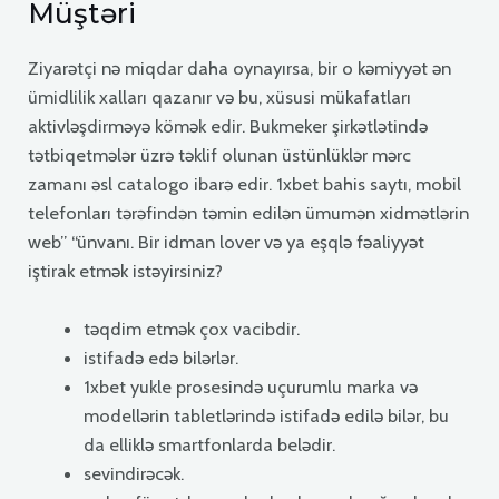
Müştəri
Ziyarətçi nə miqdar daha oynayırsa, bir o kəmiyyət ən
ümidlilik xalları qazanır və bu, xüsusi mükafatları
aktivləşdirməyə kömək edir. Bukmeker şirkətlətində
tətbiqetmələr üzrə təklif olunan üstünlüklər mərc
zamanı əsl catalogo ibarə edir. 1xbet bahis saytı, mobil
telefonları tərəfindən təmin edilən ümumən xidmətlərin
web” “ünvanı. Bir idman lover və ya eşqlə fəaliyyət
iştirak etmək istəyirsiniz?
təqdim etmək çox vacibdir.
istifadə edə bilərlər.
1xbet yukle prosesində uçurumlu marka və
modellərin tabletlərində istifadə edilə bilər, bu
da elliklə smartfonlarda belədir.
sevindirəcək.