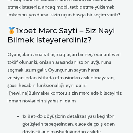
etmək istəsəniz, ancaq mobil tətbiqetmə yükləmək
imkanınız yoxdursa, sizin üçün başqa bir seçim varifr?
1xbet Mərc Sayti – Siz Nəyi
Bilmək Istəyərərdiniz?
Oyunçulara əmanət açmaq üçün bir neçə variant weil
təklif olunur ki, onların arasından isə ən uyğununu
seçmək lazım gəlir. Oyunçunun saytın hansı
versiyasından istifadə etməsindən asılı olmayaraq,
şəxsi hesabın funksionallığı eyni qalır.”
“[newline]Bukmeker kontoru sizin mərc edə biləcəyiniz
idman növlərinin siyahısını daim
1x Bet-də döyüşlərin detalizasiyası keçirilən
görüşlərin təbəqəsindən, eləcə də çıxış edən
döyüşçülərin məşhurluğundan asılıdır.