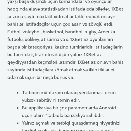
yaxşı başa düşmək üçün komandalar və oyunçular
haqqında əlavə statistikadan istifadə edə bilərlər. 1XBet
arizona saytı müxtəlif xidmətlər təklif edərək onlayn
bahisləri istifadəçilər üçün çox asan və zövqlü etdi.
Futbol, ​​voleybol, basketbol, ​​həndbol, rugby, Amerika
futbolu, xokkey, at sürmə və s. 1XBet az oyunlarının
başqa bir kateqoriyası kazino turnirləridir. İstifadəçilərin
bu turnirdə iştirak etmək üçün yalnız 1XBet az
qeydiyyatdan keçmələri lazımdır. 1XBet az onlayn bahis
saytında istifadəçilərə kömək etmək və ilkin itkilərini
ödəmək üçün bir neçə bonus va.
Tətbiqin müntəzəm olaraq yenilənməsi onun
yüksək sabitliyini təmin edir.
Bu applikasiya bir çox parametrlərdə Android
üçün olan” “tətbiqlə bənzərliyə sahibdir.
Yalnız açmalı və tətbiqi quraşdırmaq niyyətinizi
təsdiqləməlisiniz, bundan sonra quraşdırma