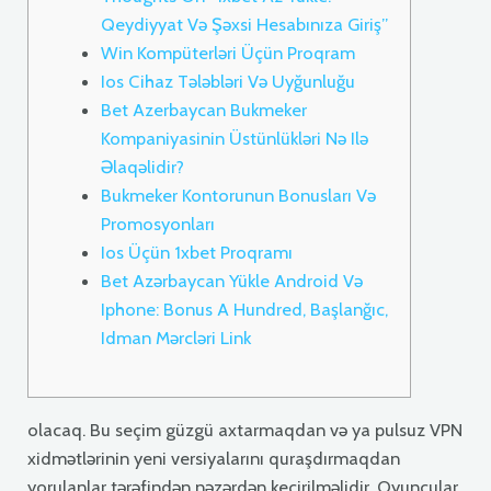
Qeydiyyat Və Şəxsi Hesabınıza Giriş”
Win Kompüterləri Üçün Proqram
Ios Cihaz Tələbləri Və Uyğunluğu
Bet Azerbaycan Bukmeker
Kompaniyasinin Üstünlükləri Nə Ilə
Əlaqəlidir?
Bukmeker Kontorunun Bonusları Və
Promosyonları
Ios Üçün 1xbet Proqramı
Bet Azərbaycan Yükle Android Və
Iphone: Bonus A Hundred, Başlanğıc,
Idman Mərcləri Link
olacaq. Bu seçim güzgü axtarmaqdan və ya pulsuz VPN
xidmətlərinin yeni versiyalarını quraşdırmaqdan
yorulanlar tərəfindən nəzərdən keçirilməlidir. Oyunçular