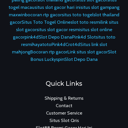
togel macau
situs slot gacor hari ini
situs slot gampang
maxwin
bocoran rtp gacor
situs toto togel
slot thailand
gacor
Situs Toto Togel Online
slot toto resmi
link situs
slot gacor
situs slot gacor resmi
situs slot online
gacor
pink4d
Slot Depo Dana
Pink4d Slot
situs toto
resmi
hayatoto
Pink4d
Crot4d
Situs link slot
mahjong
Bocoran rtp gacor
Link situs slot gacor
Slot
Bonus Luckyspin
Slot Depo Dana
Quick Links
Shipping & Returns
Contact
Customer Service
Situs Slot Qris
Slot88 Resmi Gacor Hari Ini