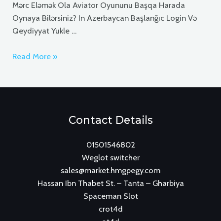
Mərc Eləmək Ola Aviator Oyununu Başqa Harada
Oynaya Bilərsiniz? In Azerbaycan Başlanğıc Login Və
Qeydiyyat Yukle …
1win
Read More »
Azerbaycan
Başlanğıc
Login
Və
Contact Details
Qeydiyyat
Yukle
01501546802
40
Weglot switcher
Our
sales@market.hmgpegy.com
Lady
Hassan Ibn Thabet St. – Tanta – Gharbiya
Of
Spaceman Slot
The
crot4d
Pillar