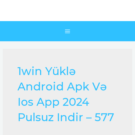
Skip
to
content
MAIN
MENU
1win Yüklə
Android Apk Və
Ios App 2024
Pulsuz Indir – 577