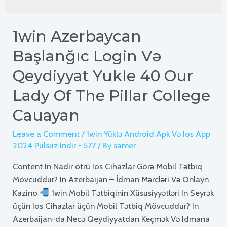
1win Azerbaycan
Başlanğıc Login Və
Qeydiyyat Yukle 40 Our
Lady Of The Pillar College
Cauayan
Leave a Comment
/
1win Yüklə Android Apk Və Ios App
2024 Pulsuz Indir - 577
/ By
samer
Content In Nadir ötrü Ios Cihazlar Görə Mobil Tətbiq
Mövcuddur? In Azerbaijan – İdman Mərcləri Və Onlayn
Kazino
1win Mobil Tətbiqinin Xüsusiyyətləri In Seyrək
üçün Ios Cihazlar üçün Mobil Tətbiq Mövcuddur? In
Azerbaijan-da Necə Qeydiyyatdan Keçmək Və Idmana