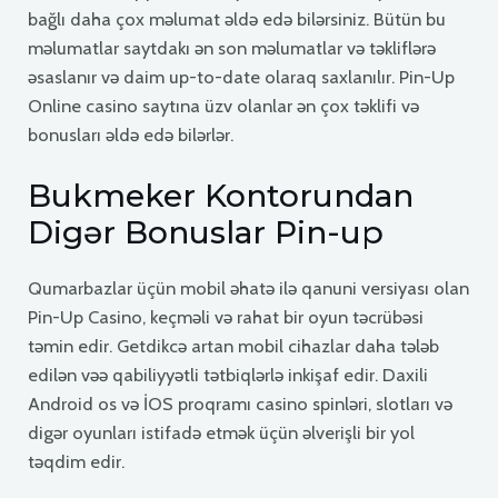
bağlı daha çox məlumat əldə edə bilərsiniz. Bütün bu
məlumatlar saytdakı ən son məlumatlar və təkliflərə
əsaslanır və daim up-to-date olaraq saxlanılır. Pin-Up
Online casino saytına üzv olanlar ən çox təklifi və
bonusları əldə edə bilərlər.
Bukmeker Kontorundan
Digər Bonuslar Pin-up
Qumarbazlar üçün mobil əhatə ilə qanuni versiyası olan
Pin-Up Casino, keçməli və rahat bir oyun təcrübəsi
təmin edir. Getdikcə artan mobil cihazlar daha tələb
edilən vəə qabiliyyətli tətbiqlərlə inkişaf edir. Daxili
Android os və İOS proqramı casino spinləri, slotları və
digər oyunları istifadə etmək üçün əlverişli bir yol
təqdim edir.