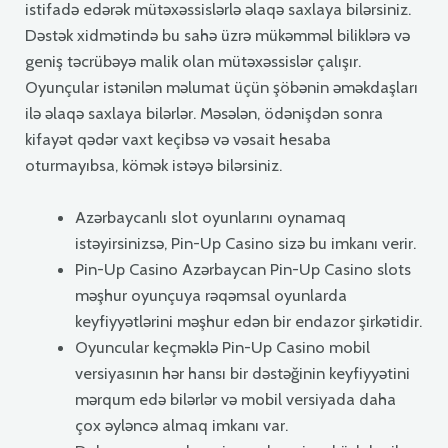
istifadə edərək mütəxəssislərlə əlaqə saxlaya bilərsiniz.
Dəstək xidmətində bu sahə üzrə mükəmməl biliklərə və
geniş təcrübəyə malik olan mütəxəssislər çalışır.
Oyunçular istənilən məlumat üçün şöbənin əməkdaşları
ilə əlaqə saxlaya bilərlər. Məsələn, ödənişdən sonra
kifayət qədər vaxt keçibsə və vəsait hesaba
oturmayıbsa, kömək istəyə bilərsiniz.
Azərbaycanlı slot oyunlarını oynamaq
istəyirsinizsə, Pin-Up Casino sizə bu imkanı verir.
Pin-Up Casino Azərbaycan Pin-Up Casino slots
məşhur oyunçuya rəqəmsal oyunlarda
keyfiyyətlərini məşhur edən bir endazor şirkətidir.
Oyuncular keçməklə Pin-Up Casino mobil
versiyasının hər hansı bir dəstəğinin keyfiyyətini
mərqum edə bilərlər və mobil versiyada daha
çox əyləncə almaq imkanı var.