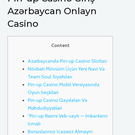
Azərbaycan Onlayn
Casino
Content
Azərbaycanda Pin-up Casino Slotları
Növbəti Mövsüm Üçün Yeni Navi Və
Team Soul Siyahıları
Pin-up Casino Mobil Versiyasında
Oyun Seçkiləri
Pin-up Casino Qaydaları Və
Məhdudiyyətləri
“Pin-up Rəsmi Veb-saytı — Imkanların
Icmalı
Bonuslarınızı Icazəsiz Almayın