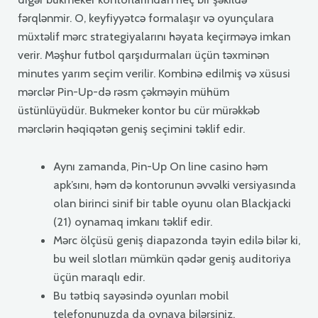
fərqlənmir. O, keyfiyyətcə formalaşır və oyunçulara
müxtəlif mərc strategiyalarını həyata keçirməyə imkan
verir. Məşhur futbol qarşıdurmaları üçün təxminən
minutes yarım seçim verilir. Kombinə edilmiş və xüsusi
mərclər Pin-Up-də rəsm çəkməyin mühüm
üstünlüyüdür. Bukmeker kontor bu cür mürəkkəb
mərclərin həqiqətən geniş seçimini təklif edir.
Aynı zamanda, Pin-Up On line casino həm
apk’sını, həm də kontorunun əvvəlki versiyasında
olan birinci sinif bir table oyunu olan Blackjacki
(21) oynamaq imkanı təklif edir.
Mərc ölçüsü geniş diapazonda təyin edilə bilər ki,
bu weil slotları mümkün qədər geniş auditoriya
üçün maraqlı edir.
Bu tətbiq sayəsində oyunları mobil
telefonunuzda da oynaya bilərsiniz.