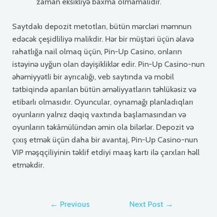
zaman eksikliyə baxma olmamalıdır.
Saytdakı depozit metotları, bütün mərcləri məmnun
edəcək çeşidliliyə malikdir. Hər bir müştəri üçün əlavə
rahatlığa nail olmaq üçün, Pin-Up Casino, onların
istəyinə uyğun olan dəyişikliklər edir. Pin-Up Casino-nun
əhəmiyyətli bir ayrıcalığı, veb saytında və mobil
tətbiqində aparılan bütün əməliyyatların təhlükəsiz və
etibarlı olmasıdır. Oyuncular, oynamağı planladıqları
oyunların yalnız dəqiq vaxtında başlamasından və
oyunların təkâmülündən əmin ola bilərlər. Depozit və
çıxış etmək üçün daha bir avantaj, Pin-Up Casino-nun
VIP məşqçiliyinin təklif etdiyi maaş kartı ilə çarxları həll
etməkdir.
Post
←
Previous
Next Post
→
navigation