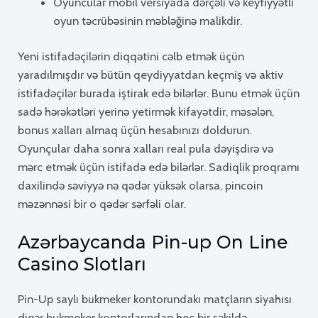
Oyuncular mobil versiyada dərçəli və keyfiyyətli
oyun təcrübəsinin məbləğinə malikdir.
Yeni istifadəçilərin diqqətini cəlb etmək üçün
yaradılmışdır və bütün qeydiyyatdan keçmiş və aktiv
istifadəçilər burada iştirak edə bilərlər. Bunu etmək üçün
sadə hərəkətləri yerinə yetirmək kifayətdir, məsələn,
bonus xalları almaq üçün hesabınızı doldurun.
Oyunçular daha sonra xalları real pula dəyişdirə və
mərc etmək üçün istifadə edə bilərlər. Sadiqlik proqramı
daxilində səviyyə nə qədər yüksək olarsa, pincoin
məzənnəsi bir o qədər sərfəli olar.
Azərbaycanda Pin-up On Line
Casino Slotları
Pin-Up saylı bukmeker kontorundakı matçların siyahısı
digər bukmeker kontorlarından heç bir şəkildə