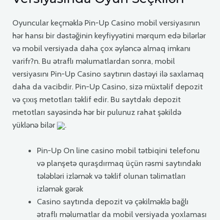
Oyuncular keçməklə Pin-Up Casino mobil versiyasının
hər hansı bir dəstəğinin keyfiyyətini mərqum edə bilərlər
və mobil versiyada daha çox əyləncə almaq imkanı
varifr?n. Bu ətraflı məlumatlardan sonra, mobil
versiyasını Pin-Up Casino saytının dəstəyi ilə saxlamaq
daha da vacibdir. Pin-Up Casino, sizə müxtəlif depozit
və çıxış metotları təklif edir. Bu saytdakı depozit
metotları sayəsində hər bir pulunuz rahat şəkildə
yüklənə bilər
.
Pin-Up On line casino mobil tətbiqini telefonu
və planşetə quraşdırmaq üçün rəsmi saytındakı
tələbləri izləmək və təklif olunan təlimatları
izləmək gərək
Casino saytında depozit və çəkilməklə bağlı
ətraflı məlumatlar da mobil versiyada yoxlaması