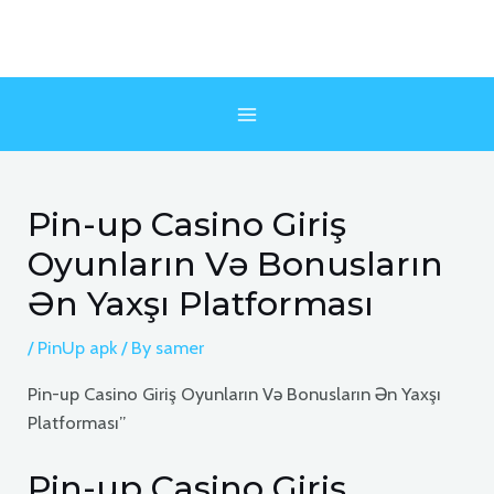
Skip
to
content
MAIN
MENU
Pin-up Casino Giriş
Oyunların Və Bonusların
Ən Yaxşı Platforması
/
PinUp apk
/ By
samer
Pin-up Casino Giriş Oyunların Və Bonusların Ən Yaxşı
Platforması”
Pin-up Casino Giriş