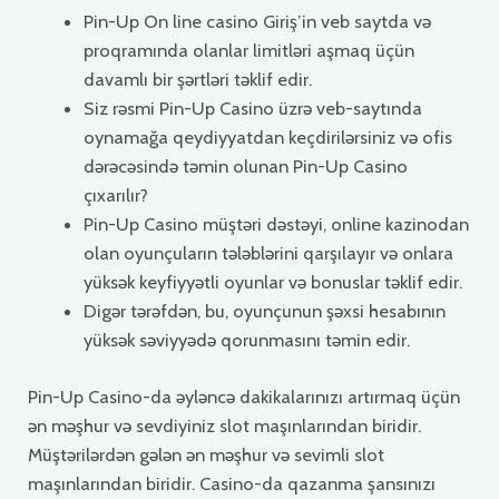
Pin-Up On line casino Giriş’in veb saytda və
proqramında olanlar limitləri aşmaq üçün
davamlı bir şərtləri təklif edir.
Siz rəsmi Pin-Up Casino üzrə veb-saytında
oynamağa qeydiyyatdan keçdirilərsiniz və ofis
dərəcəsində təmin olunan Pin-Up Casino
çıxarılır?
Pin-Up Casino müştəri dəstəyi, online kazinodan
olan oyunçuların tələblərini qarşılayır və onlara
yüksək keyfiyyətli oyunlar və bonuslar təklif edir.
Digər tərəfdən, bu, oyunçunun şəxsi hesabının
yüksək səviyyədə qorunmasını təmin edir.
Pin-Up Casino-da əyləncə dakikalarınızı artırmaq üçün
ən məşhur və sevdiyiniz slot maşınlarından biridir.
Müştərilərdən gələn ən məşhur və sevimli slot
maşınlarından biridir. Casino-da qazanma şansınızı