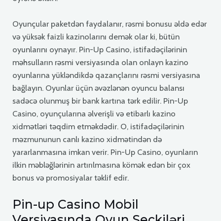
Oyunçular paketdən faydalanır, rəsmi bonusu əldə edər
və yüksək faizli kazinolarını demək olar ki, bütün
oyunlarını oynayır. Pin-Up Casino, istifadəçilərinin
məhsulların rəsmi versiyasında olan onlayn kazino
oyunlarına yükləndikdə qazançlarını rəsmi versiyasına
bağlayın. Oyunlar üçün əvəzlənən oyuncu balansı
sadəcə olunmuş bir bank kartına tərk edilir. Pin-Up
Casino, oyunçularına əlverişli və etibarlı kazino
xidmətləri təqdim etməkdədir. O, istifadəçilərinin
məzmununun canlı kazino xidmətindən də
yararlanmasına imkan verir. Pin-Up Casino, oyunların
ilkin məbləğlərinin artırılmasına kömək edən bir çox
bonus və promosiyalar təklif edir.
Pin-up Casino Mobil
Versiyasında Oyun Seçkiləri