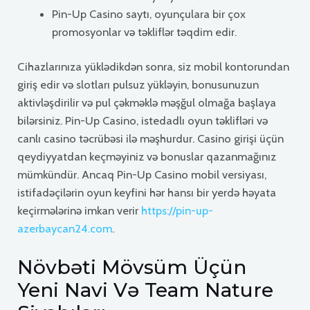
Pin-Up Casino saytı, oyunçulara bir çox
promosyonlar və təkliflər təqdim edir.
Cihazlarınıza yüklədikdən sonra, siz mobil kontorundan
giriş edir və slotları pulsuz yükləyin, bonusunuzun
aktivləşdirilir və pul çəkməklə məşğul olmağa başlaya
bilərsiniz. Pin-Up Casino, istedadlı oyun təklifləri və
canlı casino təcrübəsi ilə məşhurdur. Casino girişi üçün
qeydiyyatdan keçməyiniz və bonuslar qazanmağınız
mümkündür. Ancaq Pin-Up Casino mobil versiyası,
istifadəçilərin oyun keyfini hər hansı bir yerdə həyata
keçirmələrinə imkan verir
https://pin-up-
azerbaycan24.com
.
Növbəti Mövsüm Üçün
Yeni Navi Və Team Nature