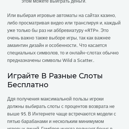
этом можете выиграть деньги.
Или выбирая игровые автоматы на сайтах казино,
либо просматривая видео или транслируя и, каждый
уже только бы раз ни аббревиатуру «RTP». Это
очень важно также выборе игры, так как важнее
амаинтин дизайн и особенности.. Что касается
специальных символов, то и онлайн-слотах обычно
предназначены символы Wild а Scatter..
Играйте В Разные Слоты
Бесплатно
Ддя получения максимальной пользы игроки
должны выбирать слоты с процентов возврата не
выше 95. В Интернете чаще встречаются модели с
пятью барабанами и нескольким минимумом
игровых линий. Гемблер иногда получает бонус в