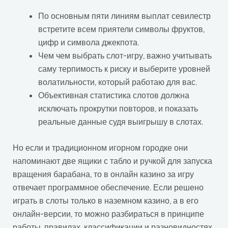
По основным пяти линиям выплат севилестр
встретите всем приятели символы фруктов,
цифр и символа джекпота.
Чем чем выбрать слот-игру, важно учитывать
саму терпимость к риску и выберите уровней
волатильности, который работаю для вас.
Объективная статистика слотов должна
исключать прокрутки повторов, и показать
реальные данные судя выигрышу в слотах.
Но если и традиционном игорном городке они
напоминают две ящики с табло и ручкой для запуска
вращения барабана, то в онлайн казино за игру
отвечает программное обеспечение. Если решено
играть в слоты только в наземном казино, а в его
онлайн-версии, то можно разбираться в принципе
работы, правилах, классификации и разновидностях