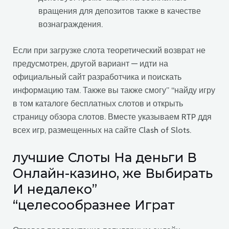
вращения для депозитов также в качестве
вознаграждения.
Если при загрузке слота теоретический возврат не
предусмотрен, другой вариант — идти на
официальный сайт разработчика и поискать
информацию там. Также вы также смогу” “найду игру
в том каталоге бесплатных слотов и открыть
страницу обзора слотов. Вместе указываем RTP ддя
всех игр, размещенных на сайте Clash of Slots.
лучшие Слоты На деньги В
Онлайн-казино, же Выбирать
И недалеко”
“целесообразнее Играт