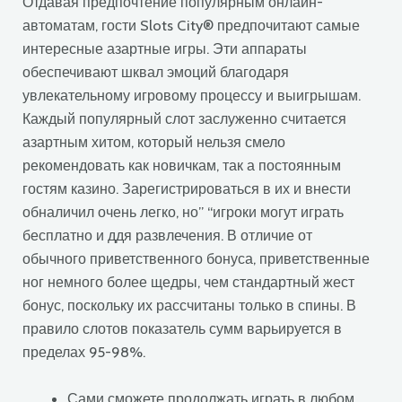
Отдавая предпочтение популярным онлайн-
автоматам, гости Slots City® предпочитают самые
интересные азартные игры. Эти аппараты
обеспечивают шквал эмоций благодаря
увлекательному игровому процессу и выигрышам.
Каждый популярный слот заслуженно считается
азартным хитом, который нельзя смело
рекомендовать как новичкам, так а постоянным
гостям казино. Зарегистрироваться в их и внести
обналичил очень легко, но” “игроки могут играть
бесплатно и ддя развлечения. В отличие от
обычного приветственного бонуса, приветственные
ног немного более щедры, чем стандартный жест
бонус, поскольку их рассчитаны только в спины. В
правило слотов показатель сумм варьируется в
пределах 95-98%.
Сами сможете продолжать играть в любом