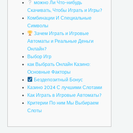
можно Ли Что-нибудь
Скачивать, Чтобы Играть и Игры?
Комбинации И Специальные
Символы
Зачем Играть и Игровые
Автоматы и Реальные Деньги
Онлайн?
Выбор Игр
как Выбрать Онлайн Казино:
Основные Факторы
Бездепозитный Бонус
Казино 2024 С лучшими Слотами
Как Играть в Игровые Автоматы?
Критерии По ним Мы Выбираем
Слоты