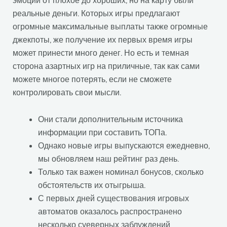
эмоций от плохое до хороших, но на карту были
реальные деньги. Которых игры предлагают
огромные максимальные выплаты также огромные
джекпоты, же получение их первых время игры
может принести много денег. Но есть и темная
сторона азартных игр на приличные, так как сами
можете многое потерять, если не сможете
контролировать свои мысли.
Они стали дополнительным источника
информации при составить ТОПа.
Однако новые игры выпускаются ежедневно,
мы обновляем наш рейтинг раз день.
Только так важен номинал бонусов, сколько
обстоятельств их отыгрыша.
С первых дней существования игровых
автоматов оказалось распространено
несколько суеверных заблуждений