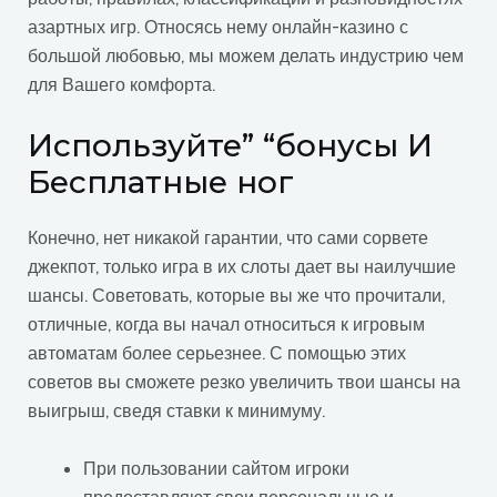
азартных игр. Относясь нему онлайн-казино с
большой любовью, мы можем делать индустрию чем
для Вашего комфорта.
Используйте” “бонусы И
Бесплатные ног
Конечно, нет никакой гарантии, что сами сорвете
джекпот, только игра в их слоты дает вы наилучшие
шансы. Советовать, которые вы же что прочитали,
отличные, когда вы начал относиться к игровым
автоматам более серьезнее. С помощью этих
советов вы сможете резко увеличить твои шансы на
выигрыш, сведя ставки к минимуму.
При пользовании сайтом игроки