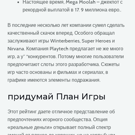
Настоящее время, Mega Moolah – джекпот с
рекордной выплатой в 17. 9 миллиона евро..
В последние несколько лет компании сумел сделать
качественный скачок вперед. Особого обращал
заслуживают игры Winterberries, Super Heroes и
Nirvana. Компания Playtech предлагает не же много
игр, а у” “конкурентов. Потому многие пользователи
предпочитают слоты этого разработчика. Сюжеты
игр часто основаны и фильмах и сериалах, в
графике имеются элементы подражания.
придумай План Игры
Этот рейтинг даете отличное представление об
предпочтениях игорного сообщества. Опция
«реальные деньги» открывает полный спектр