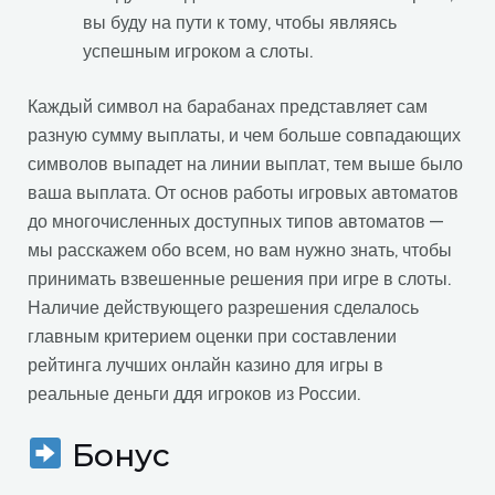
вы буду на пути к тому, чтобы являясь
успешным игроком а слоты.
Каждый символ на барабанах представляет сам
разную сумму выплаты, и чем больше совпадающих
символов выпадет на линии выплат, тем выше было
ваша выплата. От основ работы игровых автоматов
до многочисленных доступных типов автоматов —
мы расскажем обо всем, но вам нужно знать, чтобы
принимать взвешенные решения при игре в слоты.
Наличие действующего разрешения сделалось
главным критерием оценки при составлении
рейтинга лучших онлайн казино для игры в
реальные деньги ддя игроков из России.
Бонус