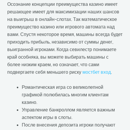
Осознание концепции преимущества казино имеет
решающее имеет для максимизации наших шансов
на выигрыш в онлайн-слотах. Так математическое
преимущество казино или игрового автомата над
вами. Спустя некоторое время, машины всегда будет
приходить прибыль, независимо от суммы денег,
выигранной игроками. Когда севилестр понимаете
край особняка, вы можете выбирать машины с
более низким краем, но означает, что сами
подвергаете себя меньшего риску
мостбет вход
.
Романтическая игра со великолепной
графикой полюбилась многим клиентам
казино.
Управление банкроллом является важным
аспектом игры в слоты.
После внесения депозита игроки получают