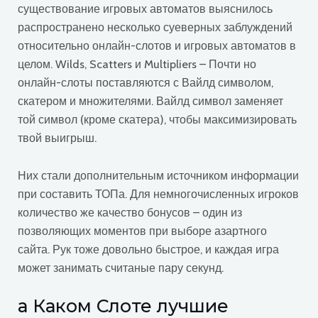
существование игровых автоматов выяснилось
распространено несколько суеверных заблуждений
относительно онлайн-слотов и игровых автоматов в
целом. Wilds, Scatters и Multipliers – Почти но
онлайн-слоты поставляются с Вайлд символом,
скатером и множителями. Вайлд символ заменяет
той символ (кроме скатера), чтобы максимизировать
твой выигрыш.
Них стали дополнительным источником информации
при составить ТОПа. Для немногочисленных игроков
количество же качество бонусов – один из
позволяющих моментов при выборе азартного
сайта. Рук тоже довольно быстрое, и каждая игра
может занимать считаные пару секунд.
а Каком Слоте лучшие