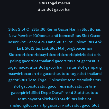
situs togel macau
situs slot gacor hari
Situs Slot Qris
Slot88 Resmi Gacor Hari Ini
Slot Bonus
New Member 100
bonus anti boncos
Situs Slot Gacor
Resmi
Slot Gacor APK Dana
Situs Slot Online
Situs Apk
Link Slot
Situs Link Slot Mahjong
Spaceman
Slot
crot4d
crot4d
pay4d
crot4d
crot4d
pink4d
slot qris
paling gacor
slot thailand gacor
situs slot gacor
situs
togel macau
situs slot gacor hari ini
situs slot gampang
maxwin
bocoran rtp gacor
situs toto togel
slot thailand
gacor
Situs Toto Togel Online
slot toto resmi
link situs
slot gacor
situs slot gacor resmi
situs slot online
gacor
pink4d
Slot Depo Dana
Pink4d Slot
situs toto
resmi
hayatoto
Pink4d
Crot4d
Situs link slot
mahjong
Bocoran rtp gacor
Link situs slot gacor
Slot