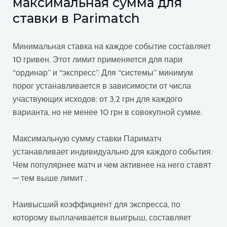
максимальная сумма для
ставки в Parimatch
Минимальная ставка на каждое событие составляет
10 гривен. Этот лимит применяется для пари
“ординар” и “экспресс”. Для “системы” минимум
порог устанавливается в зависимости от числа
участвующих исходов: от 3,2 грн для каждого
варианта, но не менее 10 грн в совокупной сумме.
Максимальную сумму ставки Париматч
устанавливает индивидуально для каждого события.
Чем популярнее матч и чем активнее на него ставят
— тем выше лимит .
Наивысший коэффициент для экспресса, по
которому выплачивается выигрыш, составляет