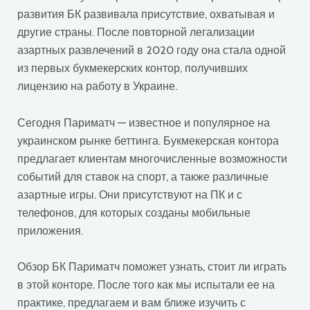
развития БК развивала присутствие, охватывая и
другие страны. После повторной легализации
азартных развлечений в 2020 году она стала одной
из первых букмекерских контор, получивших
лицензию на работу в Украине.
Сегодня Париматч — известное и популярное на
украинском рынке беттинга. Букмекерская контора
предлагает клиентам многочисленные возможности
событий для ставок на спорт, а также различные
азартные игры. Они присутствуют на ПК и с
телефонов, для которых созданы мобильные
приложения.
Обзор БК Париматч поможет узнать, стоит ли играть
в этой конторе. После того как мы испытали ее на
практике, предлагаем и вам ближе изучить с