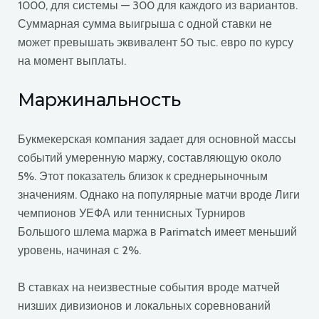
1000, для системы — 300 для каждого из вариантов.
Суммарная сумма выигрыша с одной ставки не
может превышать эквивалент 50 тыс. евро по курсу
на момент выплаты.
Маржинальность
Букмекерская компания задает для основной массы
событий умеренную маржу, составляющую около
5%. Этот показатель близок к среднерыночным
значениям. Однако на популярные матчи вроде Лиги
чемпионов УЕФА или теннисных Турниров
Большого шлема маржа в Parimatch имеет меньший
уровень, начиная с 2%.
В ставках на неизвестные события вроде матчей
низших дивизионов и локальных соревнований