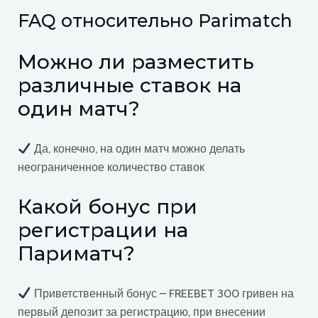
FAQ относительно Parimatch
Можно ли разместить
различные ставок на
один матч?
Да, конечно, на один матч можно делать
неограниченное количество ставок
Какой бонус при
регистрации на
Париматч?
Приветственный бонус – FREEBET 300 гривен на
первый депозит за регистрацию, при внесении