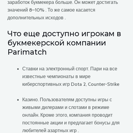
заработок букмекера больше. Он может достигать
значений 8–10% . То же самое касается
дополнительных исходов .
Что еще доступно игрокам в
букмекерской компании
Parimatch
Ставки на электронный спорт. Пари на все
известные чемпионаты в мире
киберспортивных игр Dota 2, Counter-Strike
Казино. Пользователям доступны игры с
живыми дилерами и слотами в режиме
онлайн. Кроме этого, компания проводит
постоянные акции и предлагает бонусы для
любителей азартных игр .