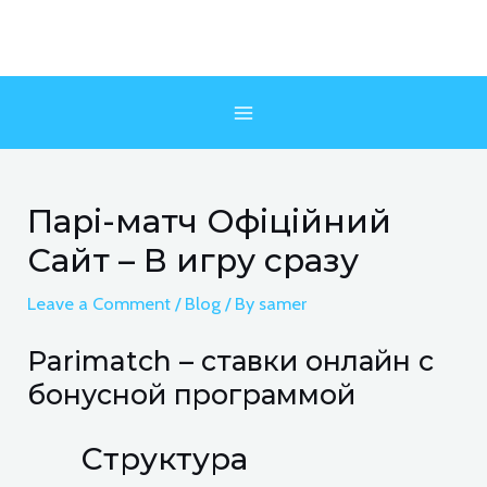
Skip
to
content
MAIN
MENU
Парі-матч Офіційний
Сайт – В игру сразу
Leave a Comment
/
Blog
/ By
samer
Parimatch – ставки онлайн с
бонусной программой
Структура