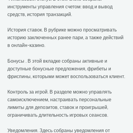
инструменты управления счетом: ввод и вывод
средств, история транзакций.
История ставок. В рубрике можно просматривать
историю заключенных ранее пари, а также действий
в онлайн-казино.
Бонусы . В этой вкладке собраны активные и
доступные бонусные предложения, фрибеты и
фриспины, которыми может воспользоваться клиент.
Контроль за игрой. В разделе можно управлять
самоисключением, настраивать персональные
лимиты для депозитов, ставок и проигрышей,
ограничивать длительность игровых сеансов.
Уведомления. Здесь собраны уведомления от