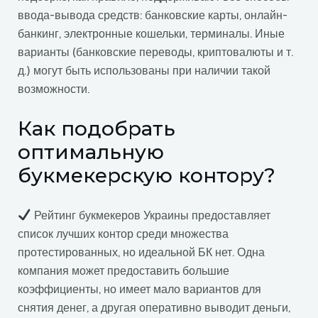
ввода-вывода средств: банковские карты, онлайн-
банкинг, электронные кошельки, терминалы. Иные
варианты (банковские переводы, криптовалюты и т.
д.) могут быть использованы при наличии такой
возможности.
Как подобрать
оптимальную
букмекерскую контору?
Рейтинг букмекеров Украины предоставляет
список лучших контор среди множества
протестированных, но идеальной БК нет. Одна
компания может предоставить большие
коэффициенты, но имеет мало вариантов для
снятия денег, а другая оперативно выводит деньги,