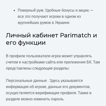
Покерный рум. Удобные бонусы и акции, —
все это получают игроки в одном из
крупнейших румов в Украине.
Личный кабинет Parimatch и
его функции
В профиле пользователя игрок может управлять
счетом и настройками сайта или приложения БК. Там
представлены следующие разделы:
Персональные данные . Здесь указывается
информация об игроке, данные его документов,
осуществляется верификация профиля. Также в
разделе можно изменить пароль.