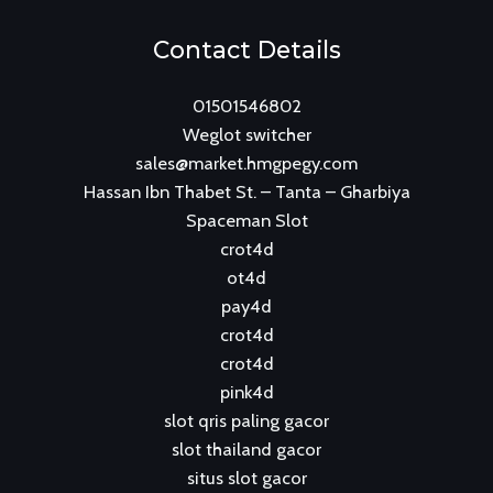
Contact Details
01501546802
Weglot switcher
sales@market.hmgpegy.com
Hassan Ibn Thabet St. – Tanta – Gharbiya
Spaceman Slot
crot4d
ot4d
pay4d
crot4d
crot4d
pink4d
slot qris paling gacor
slot thailand gacor
situs slot gacor