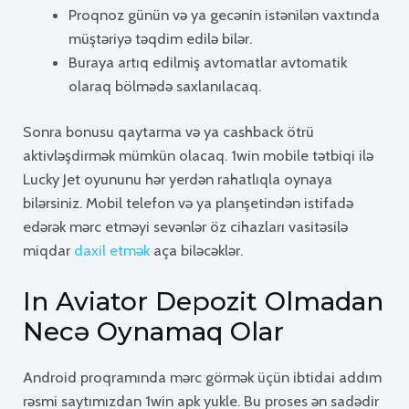
Proqnoz günün və ya gecənin istənilən vaxtında
müştəriyə təqdim edilə bilər.
Buraya artıq edilmiş avtomatlar avtomatik
olaraq bölmədə saxlanılacaq.
Sonra bonusu qaytarma və ya cashback ötrü
aktivləşdirmək mümkün olacaq. 1win mobile tətbiqi ilə
Lucky Jet oyununu hər yerdən rahatlıqla oynaya
bilərsiniz. Mobil telefon və ya planşetindən istifadə
edərək mərc etməyi sevənlər öz cihazları vasitəsilə
miqdar
daxil etmək
aça biləcəklər.
In Aviator Depozit Olmadan
Necə Oynamaq Olar
Android proqramında mərc görmək üçün ibtidai addım
rəsmi saytımızdan 1win apk yukle. Bu proses ən sadədir