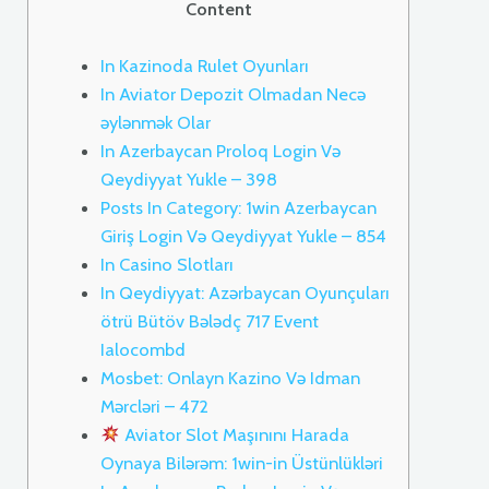
Content
In Kazinoda Rulet Oyunları
In Aviator Depozit Olmadan Necə
əylənmək Olar
In Azerbaycan Proloq Login Və
Qeydiyyat Yukle – 398
Posts In Category: 1win Azerbaycan
Giriş Login Və Qeydiyyat Yukle – 854
In Casino Slotları
In Qeydiyyat: Azərbaycan Oyunçuları
ötrü Bütöv Bələdç 717 Event
Ialocombd
Mosbet: Onlayn Kazino Və Idman
Mərcləri – 472
Aviator Slot Maşınını Harada
Oynaya Bilərəm: 1win-in Üstünlükləri