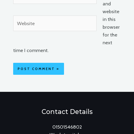
and
website
Website
in this
browser
for the
next
time I comment.
Contact Details
01501546802