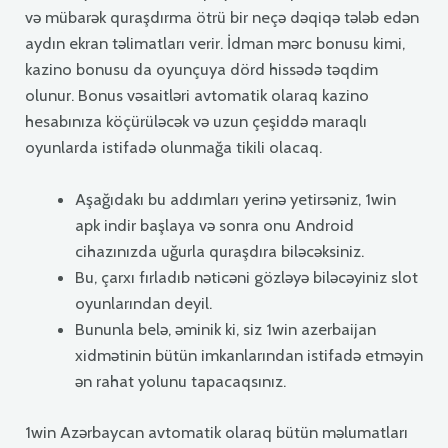
və mübarək quraşdırma ötrü bir neçə dəqiqə tələb edən
aydın ekran təlimatları verir. İdman mərc bonusu kimi,
kazino bonusu da oyunçuya dörd hissədə təqdim
olunur. Bonus vəsaitləri avtomatik olaraq kazino
hesabınıza köçürüləcək və uzun çeşiddə maraqlı
oyunlarda istifadə olunmağa tikili olacaq.
Aşağıdakı bu addımları yerinə yetirsəniz, 1win
apk indir başlaya və sonra onu Android
cihazınızda uğurla quraşdıra biləcəksiniz.
Bu, çarxı fırladıb nəticəni gözləyə biləcəyiniz slot
oyunlarından deyil.
Bununla belə, əminik ki, siz 1win azerbaijan
xidmətinin bütün imkanlarından istifadə etməyin
ən rahat yolunu tapacaqsınız.
1win Azərbaycan avtomatik olaraq bütün məlumatları