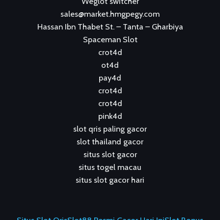
Weglot switcher
sales@market.hmgpegy.com
Hassan Ibn Thabet St. – Tanta – Gharbiya
Spaceman Slot
crot4d
ot4d
pay4d
crot4d
crot4d
pink4d
slot qris paling gacor
slot thailand gacor
situs slot gacor
situs togel macau
situs slot gacor hari
Situs Slot Qris
Slot88 Resmi Gacor Hari Ini
Slot Bonus