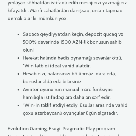
yerləşən söhbətdən istifadə edib mesajınızı yazmağınız
kifayətdir. Mənfi cəhətlərdən danışsaq, onları tapmaq
demək olar ki, mümkün yox.
Sadəcə qeydiyyatdan keçin, depozit qucaq və
500% dəyərində 1500 AZN-lik bonusun sahibi
olun!
Hərəkət halında hədis oynamağı sevənlər ötrü,
1Win tətbiqi ideal vahid alətdir.
Hesabınızı, balansınızı bölünməz idarə edə,
bonuslar əldə edə bilərsiniz.
Aviator oyununun manual mərc funksiyası
hamılıqla istifadəçilərə daha ən sərf edir.
1Win-in təklif etdiyi etdiyi üsullar arasında vahid
çoxu azərbaycanlı oyunçular üçün əlçatadır.
Evolution Gaming, Esugi, Pragmatic Play proqram