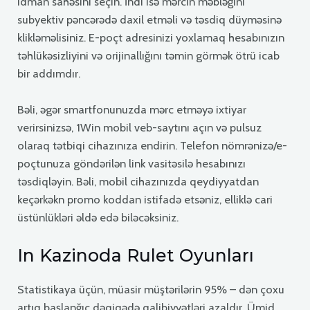
idman sahəsini seçin. İndi isə mərcin məbləğini
subyektiv pəncərədə daxil etməli və təsdiq düyməsinə
klikləməlisiniz. E-poçt adresinizi yoxlamaq hesabınızın
təhlükəsizliyini və orijinallığını təmin görmək ötrü icab
bir addımdır.
Bəli, əgər smartfonunuzda mərc etməyə ixtiyar
verirsinizsə, 1Win mobil veb-saytını açın və pulsuz
olaraq tətbiqi cihazınıza endirin. Telefon nömrənizə/e-
poçtunuza göndərilən link vasitəsilə hesabınızı
təsdiqləyin. Bəli, mobil cihazınızda qeydiyyatdan
keçərkəkn promo koddan istifadə etsəniz, elliklə cari
üstünlükləri əldə edə biləcəksiniz.
In Kazinoda Rulet Oyunları
Statistikaya üçün, müasir müştərilərin 95% – dən çoxu
artıq başlanğıc dəqiqədə qalibiyyətləri azaldır. Ümid