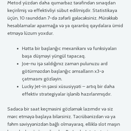
Metod yüzdən daha qumarbaz tərəfindən sınaqdan
keçirilmiş və effektivliyi sübut edilmişdir. Statistikaya
üçün, 10 raunddan 7-də zəfərli gələcəksiniz. Mürəkkəb
hesablamalar aparmağa və ya qaranlıq qaydalara ümid
etməyə lüzum yoxdur.
Hətta bir başlanğıc mexanikanı və funksiyaları
başa düşməyi yüngül tapacaq.
Joe-nu işə saldığınız zaman pulunuzu ard
götürməzdən başlanğıc əmsalların x3-ə
çatmasını gözləyin.
Lucky Jet-in şəxsi xüsusiyyəti – artıq bir daha
effektiv strategiyalar işlənib hazırlanmışdır.
Sadəcə bir saat keçməsini gözləmək lazımdır və siz
mərc etməyə başlaya bilərsiniz. Təcrübənizdən və ya
fəhm səviyyənizdən bağlı olmayaraq, elliklə slot maşın