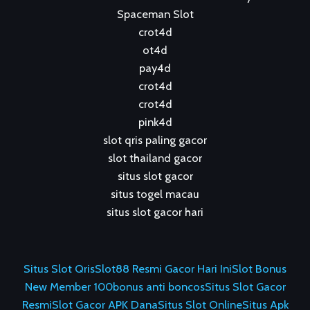
Spaceman Slot
crot4d
ot4d
pay4d
crot4d
crot4d
pink4d
slot qris paling gacor
slot thailand gacor
situs slot gacor
situs togel macau
situs slot gacor hari
Situs Slot Qris
Slot88 Resmi Gacor Hari Ini
Slot Bonus
New Member 100
bonus anti boncos
Situs Slot Gacor
Resmi
Slot Gacor APK Dana
Situs Slot Online
Situs Apk