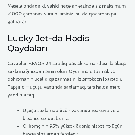
Məsələ ondadır ki, vahid neçə an ərzində siz maksimum
x1000 çarpanını vura bilərsiniz, bu da qocaman pul
gətirəcək.
Lucky Jet-də Hədis
Qaydaları
Cavabları «FAQ» 24 saatlıq dəstək komandası ilə əlaqə
saxlamağınızdan əmin olun. Oyun mərc tökmək və
qəhrəmanın ucaliq qazanmasını izləməkdən ibarətdir.
Tapşırıq – uçuşu vaxtında saxlamaq, tərs halda mərc
yandırılacaq.
Uçuşu saxlamaq üçün vaxtında reaksiya verə
bilsəniz, siz qalibsiniz.
O, həmçinin 95% yüksək ödəniş nisbətinə üçün
başqa slotlardan fərqlənir.