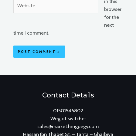
Website
in this
browser
for the
next
time I comment.
Contact Details
01501546802
Weglot switcher
sales@market.hmgpegy.com
Hassan Ibn Thabet St. – Tanta – Gharbiya