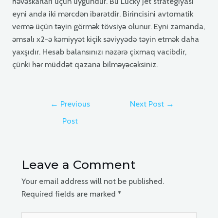
həvəskarları üçün uyğundur. Bu Lucky Jet strategiyası
eyni anda iki mərcdən ibarətdir. Birincisini avtomatik
vermə üçün təyin görmək tövsiyə olunur. Eyni zamanda,
əmsalı x2-ə kəmiyyət kiçik səviyyədə təyin etmək daha
yaxşıdır. Hesab balansınızı nəzərə çixmaq vacibdir,
çünki hər müddət qazana bilməyəcəksiniz.
Post
←
Previous
Next Post
→
navigation
Post
Leave a Comment
Your email address will not be published.
Required fields are marked
*
Type