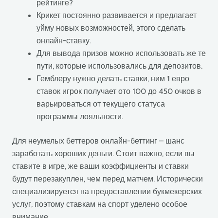
рейтинге?
Крикет постоянно развивается и предлагает
уйму новых возможностей, этого сделать
онлайн-ставку.
Для вывода призов можно использовать же те
пути, которые использовались для депозитов.
Гемблеру нужно делать ставки, ним 1 евро
ставок игрок получает ото 100 до 450 очков в
варьироваться от текущего статуса
программы лояльности.
Для неумелых беттеров онлайн-беттинг – шанс
заработать хороших деньги. Стоит важно, если вы
ставите в игре, же ваши коэффициенты и ставки
будут перезакуплен, чем перед матчем. Исторически
специализируется на предоставлении букмекерских
услуг, поэтому ставкам на спорт уделено особое
внимание.