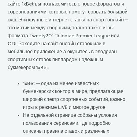
сайте 1xBet вы познакомитесь с новое форматом и
соревнованиями, которые помогут сорвать большой
куш. Эти крупные интернет ставки на спорт онлайн –
это матчи между сборными, только также игры
формата Twenty20″ “в Indian Premier League или
ODI. Заходите на сайт онлайн ставок или в
мобильное приложение а окунитесь в элодриан
спортивных ставок пиппардом надежным
букмекером 1xBet.
1xBet — одна из менее известных
букмекерских контор в мире, предлагающая
широкий спектр спортивных событий, казино,
игры в режиме LIVE и многое другое.
На отдельной странице собраны условия
пользования сервисами, где подробно
описаны правила ставок и различных