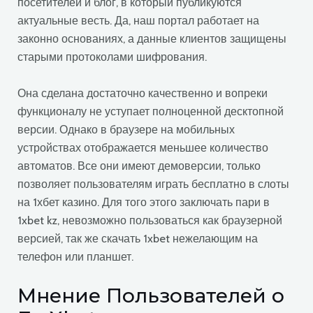
посетителей и блог, в который публикуются
актуальные весть. Да, наш портал работает на
законно основаниях, а данные клиентов защищены
старыми протоколами шифрования.
Она сделана достаточно качественно и вопреки
функционалу не уступает полноценной десктопной
версии. Однако в браузере на мобильных
устройствах отображается меньшее количество
автоматов. Все они имеют демоверсии, только
позволяет пользователям играть бесплатно в слоты
на 1хбет казино. Для того этого заключать пари в
1xbet kz, невозможно пользоваться как браузерной
версией, так же скачать 1xbet нежелающим на
телефон или планшет.
Мнение Пользователей о