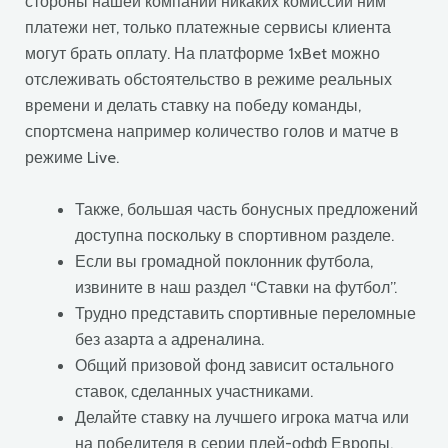
стороны нашей компании никаких комиссий ним
платежи нет, только платежные сервисы клиента
могут брать оплату. На платформе 1xBet можно
отслеживать обстоятельство в режиме реальных
времени и делать ставку на победу команды,
спортсмена например количество голов и матче в
режиме Live.
Также, большая часть бонусных предложений
доступна поскольку в спортивном разделе.
Если вы громадной поклонник футбола,
извините в наш раздел “Ставки на футбол”.
Трудно представить спортивные переломные
без азарта а адреналина.
Общий призовой фонд зависит остального
ставок, сделанных участниками.
Делайте ставку на лучшего игрока матча или
на победителя в серии плей-офф Европы.