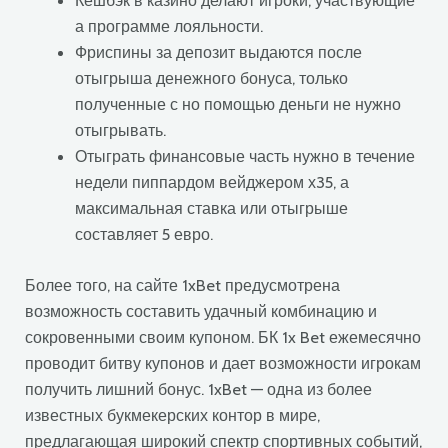
а программе лояльности.
Фриспины за депозит выдаются после
отыгрыша денежного бонуса, только
полученные с но помощью деньги не нужно
отыгрывать.
Отыграть финансовые часть нужно в течение
недели пиппардом вейджером х35, а
максимальная ставка или отыгрыше
составляет 5 евро.
Более того, на сайте 1xBet предусмотрена
возможность составить удачный комбинацию и
сокровенными своим купоном. БК 1x Bet ежемесячно
проводит битву купонов и дает возможности игрокам
получить лишний бонус. 1xBet — одна из более
известных букмекерских контор в мире,
предлагающая широкий спектр спортивных событий,