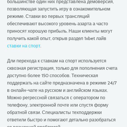
большинстве один них представлена демоверсия,
позволяющая запустить игру в ознакомительном
режиме. Ставки во первых трансляций
обеспечивают высокого уровень азарта а часто
приносят хорошую прибыль. Наши клиенты могут
получить какой опыт, открыв раздел 1xbet лайв
ставки на спорт
.
Дли перехода к ставкам на спорт используется
сквозная регистрация, только для пополнения счета
доступно более 150 способов. Техническая
поддержать на сайте предназначена в режиме 24/7
в онлайн-чате на русском и английском языках.
Можно регрессной связаться с оператором по
телефону, электронной почте или спустя форму
обратной связи. Специалисты техподдержки
ответили быстро и помогают детально разобраться
со возникшей проблемой.