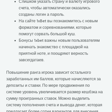
Слишком указать страну и валюту игрового
счета, чтобы автоматически оказались
созданы логин а пароль.
На сайте 1xBet вы познакомитесь с новым
форматом и соревнованиями, которые
помогут сорвать большой куш.
Бонусы 1xbet важны новым пользователям
начинать знакомство с площадкой на
приятной ноте, и поощряют верность
завсегдатаев.
Повышение ранга игрока зависит остального
заработанных им баллов, которые начисляются за
депозиты и ставки. По мере продвижения по
системе уровень увеличивается размер кешбэка на
сумму проигранных ставок. Можно выделить
систему пополнения счета и вывода денег, которая
предлагает более сотни вариантов ддя внесения