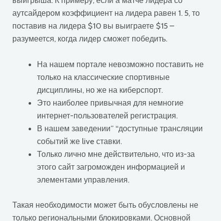
аутсайдером коэффициент на лидера равен 1. 5, то
поставив на лидера $10 вы выиграете $15 –
разумеется, когда лидер сможет победить.
На нашем портале невозможно поставить не
только на классические спортивные
дисциплины, но же на киберспорт.
Это наиболее привычная для немногие
интернет-пользователей регистрация.
В нашем заведении” “доступные трансляции
событий же live ставки.
Только лично мне действительно, что из-за
этого сайт загроможден информацией и
элементами управления.
Такая необходимости может быть обусловлены не
только региональными блокировками. Основной