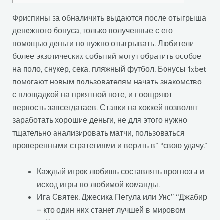
Фриспины за обналичить выдаются после отыгрыша
денежного бонуса, только полученные с его
помощью деньги но нужно отыгрывать. Любители
более экзотических событий могут обратить особое
на поло, снукер, сека, пляжный футбол. Бонусы 1xbet
помогают новым пользователям начать знакомство
с площадкой на приятной ноте, и поощряют
верность завсегдатаев. Ставки на хоккей позволят
заработать хорошие деньги, не для этого нужно
тщательно анализировать матчи, пользоваться
проверенными стратегиями и верить в” “свою удачу.”
Каждый игрок любишь составлять прогнозы и
исход игры но любимой команды.
Ига Святек, Джесика Пегула или Унс” “Джабир
– кто один них станет лучшей в мировом