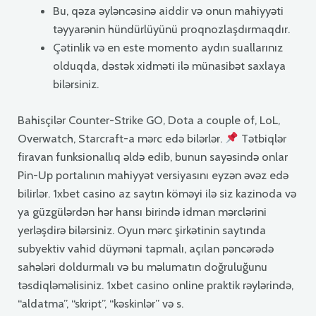
Bu, qəza əyləncəsinə aiddir və onun mahiyyəti
təyyarənin hündürlüyünü proqnozlaşdırmaqdır.
Çətinlik və en este momento aydın suallarınız
olduqda, dəstək xidməti ilə münasibət saxlaya
bilərsiniz.
Bahisçilər Counter-Strike GO, Dota a couple of, LoL,
Overwatch, Starcraft-a mərc edə bilərlər.
Tətbiqlər
firavan funksionallıq əldə edib, bunun sayəsində onlar
Pin-Up portalının mahiyyət versiyasını eyzən əvəz edə
bilirlər. 1xbet casino az saytın köməyi ilə siz kazinoda və
ya güzgülərdən hər hansı birində idman mərclərini
yerləşdirə bilərsiniz. Oyun mərc şirkətinin saytında
subyektiv vahid düyməni tapmalı, açılan pəncərədə
sahələri doldurmalı və bu məlumatın doğruluğunu
təsdiqləməlisiniz. 1xbet casino online praktik rəylərində,
“aldatma”, “skript”, “kəskinlər” və s.