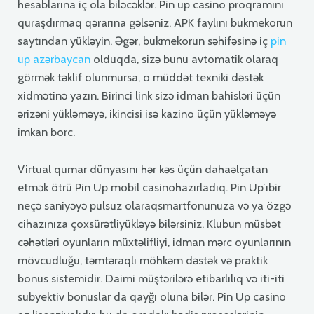
hesablarına iç ola biləcəklər. Pin up casino proqramını
quraşdırmaq qərarına gəlsəniz, APK faylını bukmekorun
saytından yükləyin. Əgər, bukmekorun səhifəsinə iç
pin
up azərbaycan
olduqda, sizə bunu avtomatik olaraq
görmək təklif olunmursa, o müddət texniki dəstək
xidmətinə yazın. Birinci link sizə idman bahisləri üçün
ərizəni yükləməyə, ikincisi isə kazino üçün yükləməyə
imkan borc.
Virtual qumar dünyasını hər kəs üçün dahaəlçatan
etmək ötrü Pin Up mobil casinohazırladıq. Pin Up’ıbir
neçə saniyəyə pulsuz olaraqsmartfonunuza və ya özgə
cihazınıza çoxsürətliyükləyə bilərsiniz. Klubun müsbət
cəhətləri oyunların müxtəlifliyi, idman mərc oyunlarının
mövcudluğu, təmtəraqlı möhkəm dəstək və praktik
bonus sistemidir. Daimi müştərilərə etibarlılıq və iti-iti
subyektiv bonuslar da qayğı oluna bilər. Pin Up casino