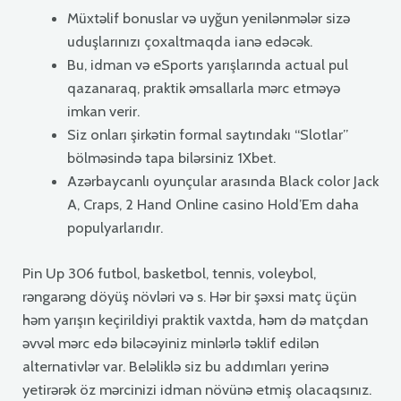
Müxtəlif bonuslar və uyğun yenilənmələr sizə
uduşlarınızı çoxaltmaqda ianə edəcək.
Bu, idman və eSports yarışlarında actual pul
qazanaraq, praktik əmsallarla mərc etməyə
imkan verir.
Siz onları şirkətin formal saytındakı “Slotlar”
bölməsində tapa bilərsiniz 1Xbet.
Azərbaycanlı oyunçular arasında Black color Jack
A, Craps, 2 Hand Online casino Hold’Em daha
populyarlarıdır.
Pin Up 306 futbol, ​​basketbol, ​​tennis, voleybol,
rəngarəng döyüş növləri və s. Hər bir şəxsi matç üçün
həm yarışın keçirildiyi praktik vaxtda, həm də matçdan
əvvəl mərc edə biləcəyiniz minlərlə təklif edilən
alternativlər var. Beləliklə siz bu addımları yerinə
yetirərək öz mərcinizi idman növünə etmiş olacaqsınız.