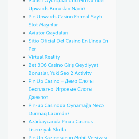
Müasir Oyunçular ötrü Pin Number
Upwards Bonusları Nədir?
Pin Upwards Casino Formal Saytı
Slot Maşınlar
Aviator Qaydaları
Sitio Oficial Del Casino En Línea En
Per
Virtual Reality
Bet 306 Casino Giriş Qeydiyyat,
Bonuslar, Yukl Seo 2 Activity
Pin Up Casino – Демо Слоты
Бесплатно, Игровые Слоты
Джекпот
Pin-up Casinoda Oynamağa Necə
Durmaq Lazımdır?
Azərbaycanda Pinup Casinos
Lisenziyalı Slotla
Pin Up Kazinosunun Mobil Versiyası