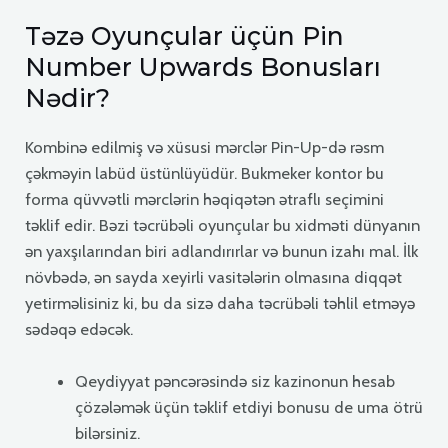
Təzə Oyunçular üçün Pin
Number Upwards Bonusları
Nədir?
Kombinə edilmiş və xüsusi mərclər Pin-Up-də rəsm
çəkməyin labüd üstünlüyüdür. Bukmeker kontor bu
forma qüvvətli mərclərin həqiqətən ətraflı seçimini
təklif edir. Bəzi təcrübəli oyunçular bu xidməti dünyanın
ən yaxşılarından biri adlandırırlar və bunun izahı mal. İlk
növbədə, ən sayda xeyirli vasitələrin olmasına diqqət
yetirməlisiniz ki, bu da sizə daha təcrübəli təhlil etməyə
sədəqə edəcək.
Qeydiyyat pəncərəsində siz kazinonun hesab
çözələmək üçün təklif etdiyi bonusu de uma ötrü
bilərsiniz.