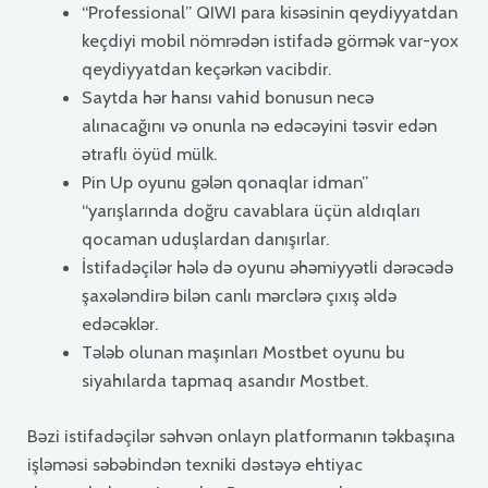
“Professional” QIWI para kisəsinin qeydiyyatdan
keçdiyi mobil nömrədən istifadə görmək var-yox
qeydiyyatdan keçərkən vacibdir.
Saytda hər hansı vahid bonusun necə
alınacağını və onunla nə edəcəyini təsvir edən
ətraflı öyüd mülk.
Pin Up oyunu gələn qonaqlar idman”
“yarışlarında doğru cavablara üçün aldıqları
qocaman uduşlardan danışırlar.
İstifadəçilər hələ də oyunu əhəmiyyətli dərəcədə
şaxələndirə bilən canlı mərclərə çıxış əldə
edəcəklər.
Tələb olunan maşınları Mostbet oyunu bu
siyahılarda tapmaq asandır Mostbet.
Bəzi istifadəçilər səhvən onlayn platformanın təkbaşına
işləməsi səbəbindən texniki dəstəyə ehtiyac