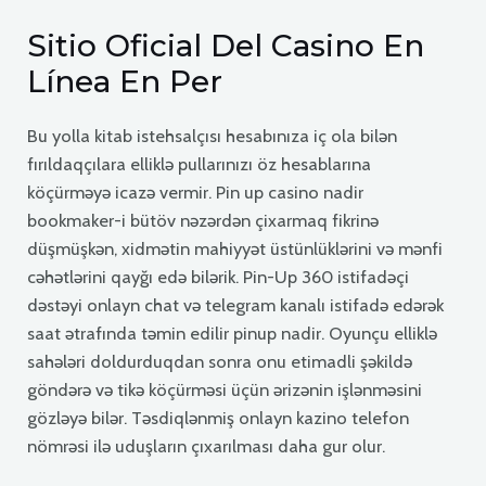
Sitio Oficial Del Casino En
Línea En Per
Bu yolla kitab istehsalçısı hesabınıza iç ola bilən
fırıldaqçılara elliklə pullarınızı öz hesablarına
köçürməyə icazə vermir. Pin up casino nadir
bookmaker-i bütöv nəzərdən çixarmaq fikrinə
düşmüşkən, xidmətin mahiyyət üstünlüklərini və mənfi
cəhətlərini qayğı edə bilərik. Pin-Up 360 istifadəçi
dəstəyi onlayn chat və telegram kanalı istifadə edərək
saat ətrafında təmin edilir pinup nadir. Oyunçu elliklə
sahələri doldurduqdan sonra onu etimadli şəkildə
göndərə və tikə köçürməsi üçün ərizənin işlənməsini
gözləyə bilər. Təsdiqlənmiş onlayn kazino telefon
nömrəsi ilə uduşların çıxarılması daha gur olur.