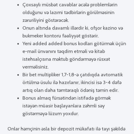
Çoxsaylı müsbət cavablar əcələ problemlərin
olduğunu və lazımi tədbirlərin görülməsinin
zəruriliyini göstərəcək.
Onun altında davamlı illərdir ki, ofşor kazino və
bukmeker kontoru fəaliyyət göstərir.
Yeni added added bonus kodları götürmək üçün
e-mail ünvanını təqdim etməli və kitab
istehsalçısına məktub göndərməyə rüsxət
verməlisiniz.
Bir bet multipliker 1,7-1,8-ə çatdıqda avtomatik
örtülmə üsulu ilə hazırlanır, ikincisi isə 3-4 dəfə
artıq olan daha təmtəraqlı ödəniş təmin edir.
Bonus almaq fürsətindən istifadə görmək
istəyən müasir başlayanlara zəhmli səy
göstərməyə lüzum yoxdur.
Onlar həmçinin əsla bir depozit mükafatı ilə tayı şəkildə