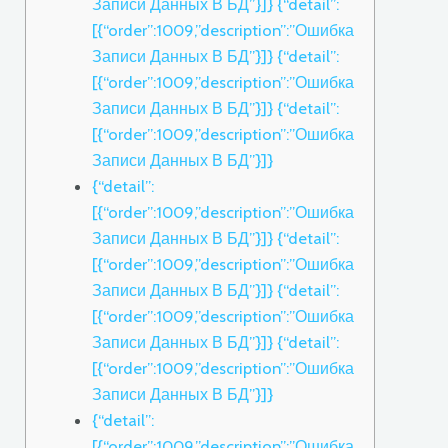
Записи Данных В БД”}]} {“detail”:
[{“order”:1009,”description”:”Ошибка
Записи Данных В БД”}]} {“detail”:
[{“order”:1009,”description”:”Ошибка
Записи Данных В БД”}]} {“detail”:
[{“order”:1009,”description”:”Ошибка
Записи Данных В БД”}]}
{“detail”:
[{“order”:1009,”description”:”Ошибка
Записи Данных В БД”}]} {“detail”:
[{“order”:1009,”description”:”Ошибка
Записи Данных В БД”}]} {“detail”:
[{“order”:1009,”description”:”Ошибка
Записи Данных В БД”}]} {“detail”:
[{“order”:1009,”description”:”Ошибка
Записи Данных В БД”}]}
{“detail”:
[{“order”:1009,”description”:”Ошибка