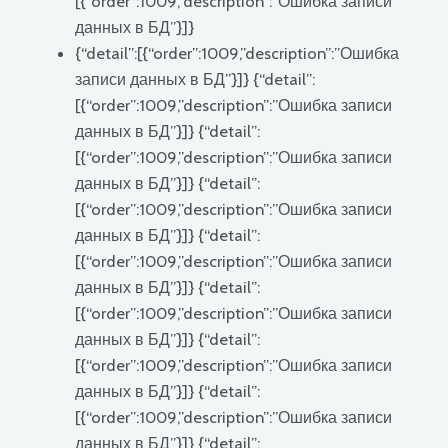
[{“order”:1009,”description”:”Ошибка записи
данных в БД”}]}
{“detail”:[{“order”:1009,”description”:”Ошибка
записи данных в БД”}]} {“detail”:
[{“order”:1009,”description”:”Ошибка записи
данных в БД”}]} {“detail”:
[{“order”:1009,”description”:”Ошибка записи
данных в БД”}]} {“detail”:
[{“order”:1009,”description”:”Ошибка записи
данных в БД”}]} {“detail”:
[{“order”:1009,”description”:”Ошибка записи
данных в БД”}]} {“detail”:
[{“order”:1009,”description”:”Ошибка записи
данных в БД”}]} {“detail”:
[{“order”:1009,”description”:”Ошибка записи
данных в БД”}]} {“detail”:
[{“order”:1009,”description”:”Ошибка записи
данных в БД”}]} {“detail”: