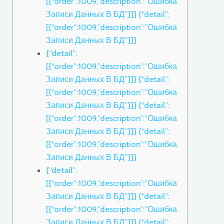
[{“order”:1009,”description”:”Ошибка
Записи Данных В БД”}]} {“detail”:
[{“order”:1009,”description”:”Ошибка
Записи Данных В БД”}]}
{“detail”:
[{“order”:1009,”description”:”Ошибка
Записи Данных В БД”}]} {“detail”:
[{“order”:1009,”description”:”Ошибка
Записи Данных В БД”}]} {“detail”:
[{“order”:1009,”description”:”Ошибка
Записи Данных В БД”}]} {“detail”:
[{“order”:1009,”description”:”Ошибка
Записи Данных В БД”}]}
{“detail”:
[{“order”:1009,”description”:”Ошибка
Записи Данных В БД”}]} {“detail”:
[{“order”:1009,”description”:”Ошибка
Записи Данных В БД”}]} {“detail”: