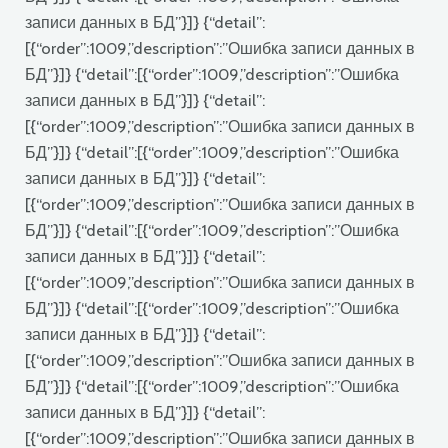
записи данных в БД”}]} {“detail”:
[{“order”:1009,”description”:”Ошибка записи данных в
БД”}]} {“detail”:[{“order”:1009,”description”:”Ошибка
записи данных в БД”}]} {“detail”:
[{“order”:1009,”description”:”Ошибка записи данных в
БД”}]} {“detail”:[{“order”:1009,”description”:”Ошибка
записи данных в БД”}]} {“detail”:
[{“order”:1009,”description”:”Ошибка записи данных в
БД”}]} {“detail”:[{“order”:1009,”description”:”Ошибка
записи данных в БД”}]} {“detail”:
[{“order”:1009,”description”:”Ошибка записи данных в
БД”}]} {“detail”:[{“order”:1009,”description”:”Ошибка
записи данных в БД”}]} {“detail”:
[{“order”:1009,”description”:”Ошибка записи данных в
БД”}]} {“detail”:[{“order”:1009,”description”:”Ошибка
записи данных в БД”}]} {“detail”:
[{“order”:1009,”description”:”Ошибка записи данных в