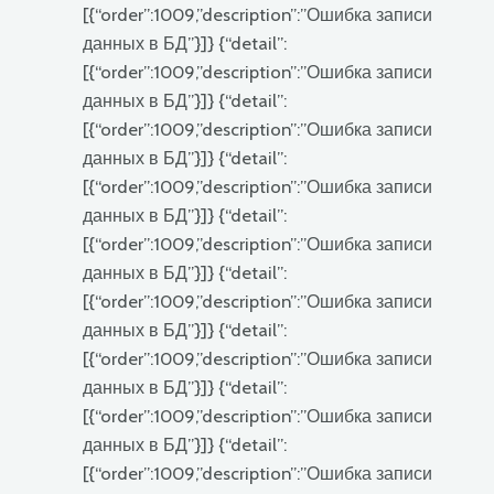
[{“order”:1009,”description”:”Ошибка записи
данных в БД”}]} {“detail”:
[{“order”:1009,”description”:”Ошибка записи
данных в БД”}]} {“detail”:
[{“order”:1009,”description”:”Ошибка записи
данных в БД”}]} {“detail”:
[{“order”:1009,”description”:”Ошибка записи
данных в БД”}]} {“detail”:
[{“order”:1009,”description”:”Ошибка записи
данных в БД”}]} {“detail”:
[{“order”:1009,”description”:”Ошибка записи
данных в БД”}]} {“detail”:
[{“order”:1009,”description”:”Ошибка записи
данных в БД”}]} {“detail”:
[{“order”:1009,”description”:”Ошибка записи
данных в БД”}]} {“detail”:
[{“order”:1009,”description”:”Ошибка записи