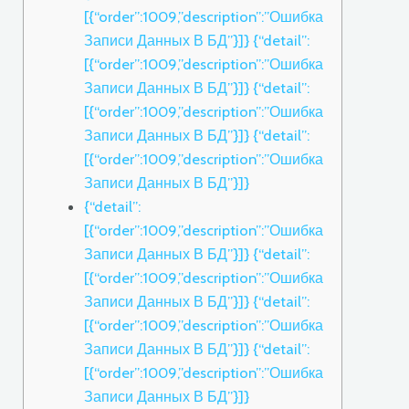
[{“order”:1009,”description”:”Ошибка
Записи Данных В БД”}]} {“detail”:
[{“order”:1009,”description”:”Ошибка
Записи Данных В БД”}]} {“detail”:
[{“order”:1009,”description”:”Ошибка
Записи Данных В БД”}]} {“detail”:
[{“order”:1009,”description”:”Ошибка
Записи Данных В БД”}]}
{“detail”:
[{“order”:1009,”description”:”Ошибка
Записи Данных В БД”}]} {“detail”:
[{“order”:1009,”description”:”Ошибка
Записи Данных В БД”}]} {“detail”:
[{“order”:1009,”description”:”Ошибка
Записи Данных В БД”}]} {“detail”:
[{“order”:1009,”description”:”Ошибка
Записи Данных В БД”}]}