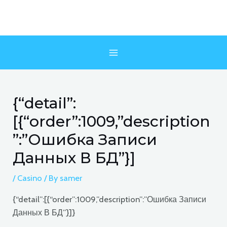
Skip
to
content
MAIN
MENU
{“detail”:
[{“order”:1009,”description
”:”Ошибка Записи
Данных В БД”}]
/
Casino
/ By
samer
{“detail”:[{“order”:1009,”description”:”Ошибка Записи
Данных В БД”}]}