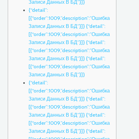
Записи Данных В БД”}]}
{“detail”:
[{“order”:1009,”description”:”Ошибка
Записи Данных В БД”}]} {“detail”:
[{“order”:1009,”description”:”Ошибка
Записи Данных В БД”}]} {“detail”:
[{“order”:1009,”description”:”Ошибка
Записи Данных В БД”}]} {“detail”:
[{“order”:1009,”description”:”Ошибка
Записи Данных В БД”}]}
{“detail”:
[{“order”:1009,”description”:”Ошибка
Записи Данных В БД”}]} {“detail”:
[{“order”:1009,”description”:”Ошибка
Записи Данных В БД”}]} {“detail”:
[{“order”:1009,”description”:”Ошибка
Записи Данных В БД”}]} {“detail”: