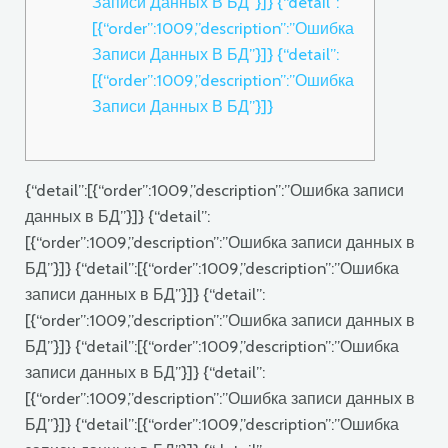
Записи Данных В БД”}]} {“detail”:
[{“order”:1009,”description”:”Ошибка
Записи Данных В БД”}]} {“detail”:
[{“order”:1009,”description”:”Ошибка
Записи Данных В БД”}]}
{“detail”:[{“order”:1009,”description”:”Ошибка записи
данных в БД”}]} {“detail”:
[{“order”:1009,”description”:”Ошибка записи данных в
БД”}]} {“detail”:[{“order”:1009,”description”:”Ошибка
записи данных в БД”}]} {“detail”:
[{“order”:1009,”description”:”Ошибка записи данных в
БД”}]} {“detail”:[{“order”:1009,”description”:”Ошибка
записи данных в БД”}]} {“detail”:
[{“order”:1009,”description”:”Ошибка записи данных в
БД”}]} {“detail”:[{“order”:1009,”description”:”Ошибка