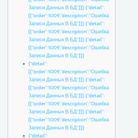
Записи Данных В БД”}]} {“detail”:
[{“order”:1009,”description”:”Ошибка
Записи Данных В БД”}]} {“detail”:
[{“order”:1009,”description”:”Ошибка
Записи Данных В БД”}]} {“detail”:
[{“order”:1009,”description”:”Ошибка
Записи Данных В БД”}]}
{“detail”:
[{“order”:1009,”description”:”Ошибка
Записи Данных В БД”}]} {“detail”:
[{“order”:1009,”description”:”Ошибка
Записи Данных В БД”}]} {“detail”:
[{“order”:1009,”description”:”Ошибка
Записи Данных В БД”}]} {“detail”:
[{“order”:1009,”description”:”Ошибка
Записи Данных В БД”}]}
{“detail”: