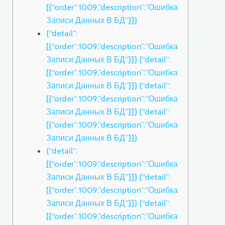
[{“order”:1009,”description”:”Ошибка
Записи Данных В БД”}]}
{“detail”:
[{“order”:1009,”description”:”Ошибка
Записи Данных В БД”}]} {“detail”:
[{“order”:1009,”description”:”Ошибка
Записи Данных В БД”}]} {“detail”:
[{“order”:1009,”description”:”Ошибка
Записи Данных В БД”}]} {“detail”:
[{“order”:1009,”description”:”Ошибка
Записи Данных В БД”}]}
{“detail”:
[{“order”:1009,”description”:”Ошибка
Записи Данных В БД”}]} {“detail”:
[{“order”:1009,”description”:”Ошибка
Записи Данных В БД”}]} {“detail”:
[{“order”:1009,”description”:”Ошибка