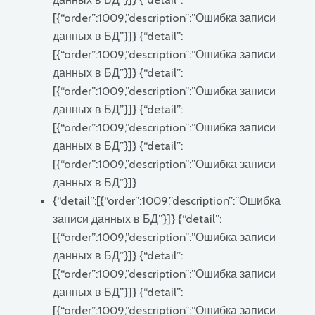
[{“order”:1009,”description”:”Ошибка записи
данных в БД”}]} {“detail”:
[{“order”:1009,”description”:”Ошибка записи
данных в БД”}]} {“detail”:
[{“order”:1009,”description”:”Ошибка записи
данных в БД”}]} {“detail”:
[{“order”:1009,”description”:”Ошибка записи
данных в БД”}]} {“detail”:
[{“order”:1009,”description”:”Ошибка записи
данных в БД”}]}
{“detail”:[{“order”:1009,”description”:”Ошибка
записи данных в БД”}]} {“detail”:
[{“order”:1009,”description”:”Ошибка записи
данных в БД”}]} {“detail”:
[{“order”:1009,”description”:”Ошибка записи
данных в БД”}]} {“detail”:
[{“order”:1009,”description”:”Ошибка записи