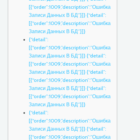
[{“order”:1009,”description”:”Ошибка
Записи Данных В БД”}]} {“detail”:
[{“order”:1009,”description”:”Ошибка
Записи Данных В БД”}]}
{“detail”:
[{“order”:1009,”description”:”Ошибка
Записи Данных В БД”}]} {“detail”:
[{“order”:1009,”description”:”Ошибка
Записи Данных В БД”}]} {“detail”:
[{“order”:1009,”description”:”Ошибка
Записи Данных В БД”}]} {“detail”:
[{“order”:1009,”description”:”Ошибка
Записи Данных В БД”}]}
{“detail”:
[{“order”:1009,”description”:”Ошибка
Записи Данных В БД”}]} {“detail”:
[{“order”:1009,”description”:”Ошибка