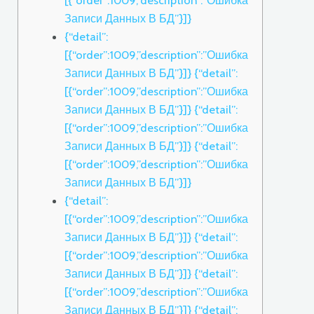
[{“order”:1009,”description”:”Ошибка
Записи Данных В БД”}]}
{“detail”:
[{“order”:1009,”description”:”Ошибка
Записи Данных В БД”}]} {“detail”:
[{“order”:1009,”description”:”Ошибка
Записи Данных В БД”}]} {“detail”:
[{“order”:1009,”description”:”Ошибка
Записи Данных В БД”}]} {“detail”:
[{“order”:1009,”description”:”Ошибка
Записи Данных В БД”}]}
{“detail”:
[{“order”:1009,”description”:”Ошибка
Записи Данных В БД”}]} {“detail”:
[{“order”:1009,”description”:”Ошибка
Записи Данных В БД”}]} {“detail”:
[{“order”:1009,”description”:”Ошибка
Записи Данных В БД”}]} {“detail”: