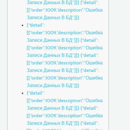
Записи Данных В БД”}]} {“detail”:
[{“order”:1009,”description”:”Ошибка
Записи Данных В БД”}]}
{“detail”:
[{“order”:1009,”description”:”Ошибка
Записи Данных В БД”}]} {“detail”:
[{“order”:1009,”description”:”Ошибка
Записи Данных В БД”}]} {“detail”:
[{“order”:1009,”description”:”Ошибка
Записи Данных В БД”}]} {“detail”:
[{“order”:1009,”description”:”Ошибка
Записи Данных В БД”}]}
{“detail”:
[{“order”:1009,”description”:”Ошибка
Записи Данных В БД”}]} {“detail”:
[{“order”:1009,”description”:”Ошибка
Записи Данных В БД”}]} {“detail”: