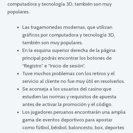
computadora y tecnología 3D, también son muy
populares.
Las tragamonedas modernas, que utilizan
gráficos por computadora y tecnología 3D,
también son muy populares.
En la esquina superior derecha de la página
principal podrás encontrar los botones de
“Registro” e “Inicio de sesión”.
Tuve muchos problemas con los retiros y el
servicio al cliente no fue muy útil en resolverlos.
Se aconseja a los usuarios del casino que
estudien las normas y requisitos de apuesta
antes de activar la promoción y el código.
Los jugadores peruanos encontrarán una amplia
gama de eventos deportivos para apostar
como fútbol, béisbol, baloncesto, box, deportes