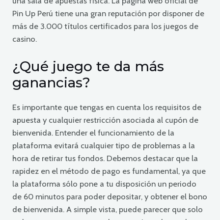
una sala de apuestas física. La página web oficial de
Pin Up Perú tiene una gran reputación por disponer de
más de 3.000 títulos certificados para los juegos de
casino.
¿Qué juego te da más
ganancias?
Es importante que tengas en cuenta los requisitos de
apuesta y cualquier restricción asociada al cupón de
bienvenida. Entender el funcionamiento de la
plataforma evitará cualquier tipo de problemas a la
hora de retirar tus fondos. Debemos destacar que la
rapidez en el método de pago es fundamental, ya que
la plataforma sólo pone a tu disposición un periodo
de 60 minutos para poder depositar, y obtener el bono
de bienvenida. A simple vista, puede parecer que solo