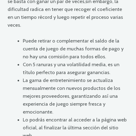
se basta con ganar un par de veces,sin embargo, la
dificultad radica en tener que recoger el coeficiente
en un tiempo récord y luego repetir el proceso varias
veces.
Puede retirar o complementar el saldo de la
cuenta de juego de muchas formas de pago y
no hay una comisión para todos ellos.
Con 5 ranuras y una volatilidad media, es un
título perfecto para asegurar ganancias.
La gama de entretenimiento se actualiza
mensualmente con nuevos productos de los
mejores proveedores, garantizando así una
experiencia de juego siempre fresca y
emocionante.
Lo podrás encontrar al acceder a la página web
oficial, al finalizar la última sección del sitio
web.