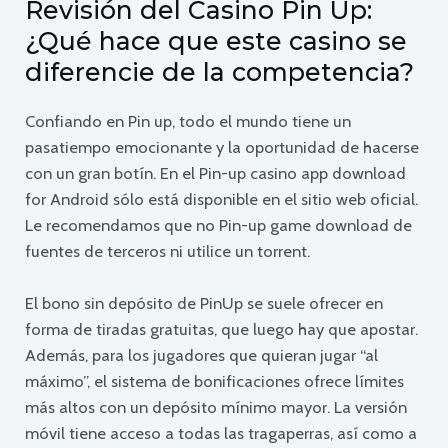
Revisión del Casino Pin Up:
¿Qué hace que este casino se
diferencie de la competencia?
Confiando en Pin up, todo el mundo tiene un
pasatiempo emocionante y la oportunidad de hacerse
con un gran botín. En el Pin-up casino app download
for Android sólo está disponible en el sitio web oficial.
Le recomendamos que no Pin-up game download de
fuentes de terceros ni utilice un torrent.
El bono sin depósito de PinUp se suele ofrecer en
forma de tiradas gratuitas, que luego hay que apostar.
Además, para los jugadores que quieran jugar “al
máximo”, el sistema de bonificaciones ofrece límites
más altos con un depósito mínimo mayor. La versión
móvil tiene acceso a todas las tragaperras, así como a