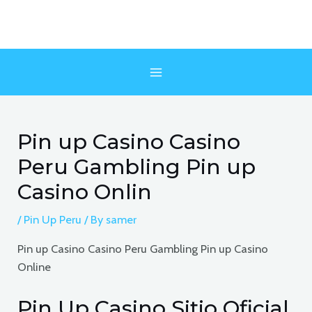
Skip
to
content
MAIN
MENU
Pin up Casino Casino
Peru Gambling Pin up
Casino Onlin
/
Pin Up Peru
/ By
samer
Pin up Casino Casino Peru Gambling Pin up Casino
Online
Pin Up Casino Sitio Oficial