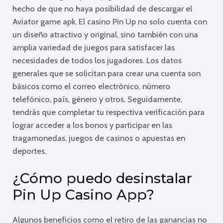
hecho de que no haya posibilidad de descargar el
Aviator game apk. El casino Pin Up no solo cuenta con
un diseño atractivo y original, sino también con una
amplia variedad de juegos para satisfacer las
necesidades de todos los jugadores. Los datos
generales que se solicitan para crear una cuenta son
básicos como el correo electrónico, número
telefónico, país, género y otros. Seguidamente,
tendrás que completar tu respectiva verificación para
lograr acceder a los bonos y participar en las
tragamonedas, juegos de casinos o apuestas en
deportes.
¿Cómo puedo desinstalar
Pin Up Casino App?
Algunos beneficios como el retiro de las ganancias no