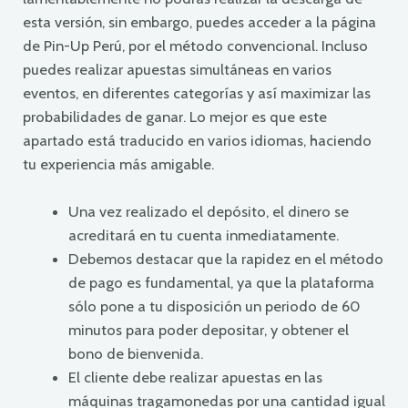
esta versión, sin embargo, puedes acceder a la página
de Pin-Up Perú, por el método convencional. Incluso
puedes realizar apuestas simultáneas en varios
eventos, en diferentes categorías y así maximizar las
probabilidades de ganar. Lo mejor es que este
apartado está traducido en varios idiomas, haciendo
tu experiencia más amigable.
Una vez realizado el depósito, el dinero se
acreditará en tu cuenta inmediatamente.
Debemos destacar que la rapidez en el método
de pago es fundamental, ya que la plataforma
sólo pone a tu disposición un periodo de 60
minutos para poder depositar, y obtener el
bono de bienvenida.
El cliente debe realizar apuestas en las
máquinas tragamonedas por una cantidad igual