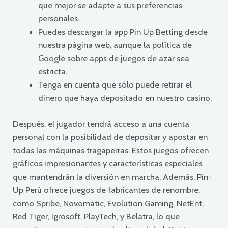
que mejor se adapte a sus preferencias
personales.
Puedes descargar la app Pin Up Betting desde
nuestra página web, aunque la política de
Google sobre apps de juegos de azar sea
estricta.
Tenga en cuenta que sólo puede retirar el
dinero que haya depositado en nuestro casino.
Después, el jugador tendrá acceso a una cuenta
personal con la posibilidad de depositar y apostar en
todas las máquinas tragaperras. Estos juegos ofrecen
gráficos impresionantes y características especiales
que mantendrán la diversión en marcha. Además, Pin-
Up Perú ofrece juegos de fabricantes de renombre,
como Spribe, Novomatic, Evolution Gaming, NetEnt,
Red Tiger, Igrosoft, PlayTech, y Belatra, lo que