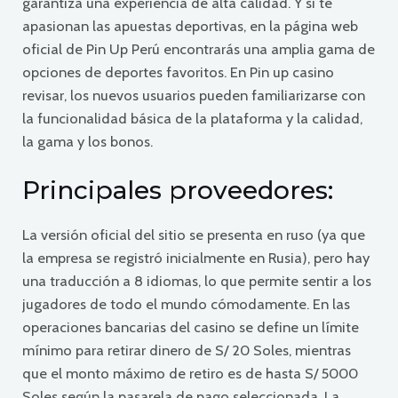
garantiza una experiencia de alta calidad. Y si te
apasionan las apuestas deportivas, en la página web
oficial de Pin Up Perú encontrarás una amplia gama de
opciones de deportes favoritos. En Pin up casino
revisar, los nuevos usuarios pueden familiarizarse con
la funcionalidad básica de la plataforma y la calidad,
la gama y los bonos.
Principales proveedores:
La versión oficial del sitio se presenta en ruso (ya que
la empresa se registró inicialmente en Rusia), pero hay
una traducción a 8 idiomas, lo que permite sentir a los
jugadores de todo el mundo cómodamente. En las
operaciones bancarias del casino se define un límite
mínimo para retirar dinero de S/ 20 Soles, mientras
que el monto máximo de retiro es de hasta S/ 5000
Soles según la pasarela de pago seleccionada. La