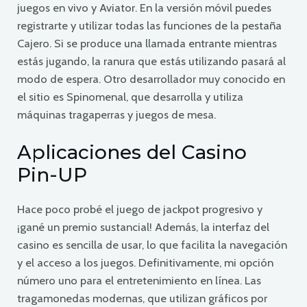
juegos en vivo y Aviator. En la versión móvil puedes
registrarte y utilizar todas las funciones de la pestaña
Cajero. Si se produce una llamada entrante mientras
estás jugando, la ranura que estás utilizando pasará al
modo de espera. Otro desarrollador muy conocido en
el sitio es Spinomenal, que desarrolla y utiliza
máquinas tragaperras y juegos de mesa.
Aplicaciones del Casino
Pin-UP
Hace poco probé el juego de jackpot progresivo y
¡gané un premio sustancial! Además, la interfaz del
casino es sencilla de usar, lo que facilita la navegación
y el acceso a los juegos. Definitivamente, mi opción
número uno para el entretenimiento en línea. Las
tragamonedas modernas, que utilizan gráficos por