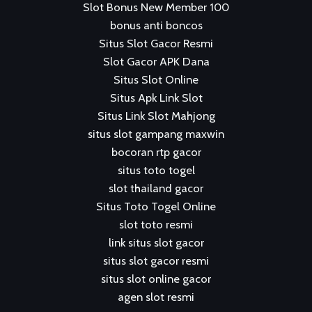
Slot Bonus New Member 100
bonus anti boncos
Situs Slot Gacor Resmi
Slot Gacor APK Dana
Situs Slot Online
Situs Apk Link Slot
Situs Link Slot Mahjong
situs slot gampang maxwin
bocoran rtp gacor
situs toto togel
slot thailand gacor
Situs Toto Togel Online
slot toto resmi
link situs slot gacor
situs slot gacor resmi
situs slot online gacor
agen slot resmi