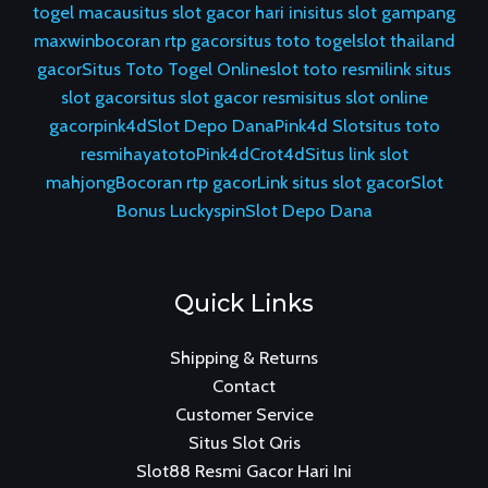
togel macau
situs slot gacor hari ini
situs slot gampang
maxwin
bocoran rtp gacor
situs toto togel
slot thailand
gacor
Situs Toto Togel Online
slot toto resmi
link situs
slot gacor
situs slot gacor resmi
situs slot online
gacor
pink4d
Slot Depo Dana
Pink4d Slot
situs toto
resmi
hayatoto
Pink4d
Crot4d
Situs link slot
mahjong
Bocoran rtp gacor
Link situs slot gacor
Slot
Bonus Luckyspin
Slot Depo Dana
Quick Links
Shipping & Returns
Contact
Customer Service
Situs Slot Qris
Slot88 Resmi Gacor Hari Ini