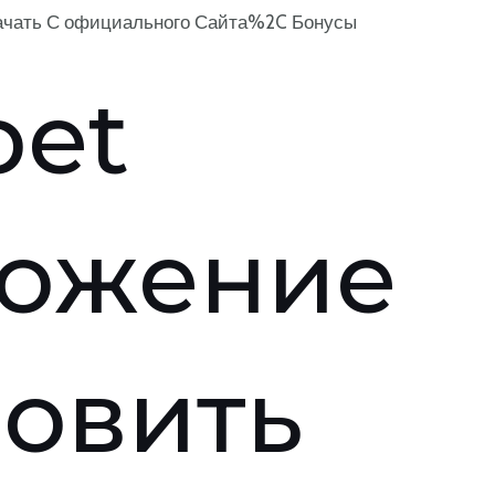
ачать С официального Сайта%2C Бонусы
bet
ожение
новить