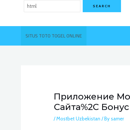
Skip
Search
SEARCH
to
content
SITUS TOTO TOGEL ONLINE
Приложение Mos
Сайта%2C Бонус
/
Mostbet Uzbekistan
/ By
samer