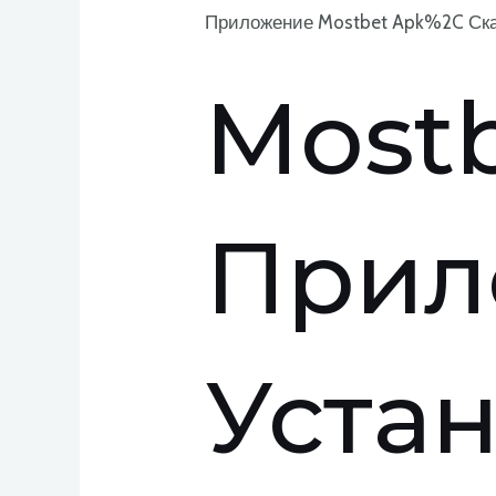
Приложение Mostbet Apk%2C Ск
Most
Прил
Уста