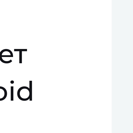
ет
oid