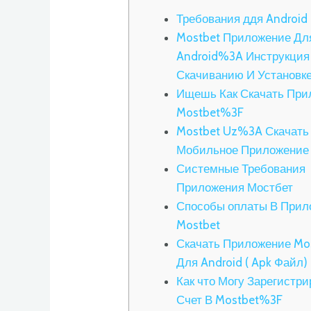
Требования ддя Android
Mostbet Приложение Для
Android%3A Инструкция
Скачиванию И Установк
Ищешь Как Скачать При
Mostbet%3F
Mostbet Uz%3A Скачать
Мобильное Приложение
Системные Требования
Приложения Мостбет
Способы оплаты В При
Mostbet
Скачать Приложение Mo
Для Android ( Apk Файл)
Как что Могу Зарегистри
Счет В Mostbet%3F