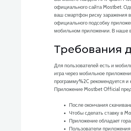
официального сайта Mostbet. Од
ваш смартфон риску заражения в
официального подсобку приложен
мобильном приложении. В наше вр
Требования д
Для пользователей есть и мобил
игра через мобильное приложени
программу%2C рекомендуется и н
Приложение Mostbet Official пре
После окончания скачивани
Чтобы сделать ставку в Mo
Приложение обладает гора
Пользователи приложения 