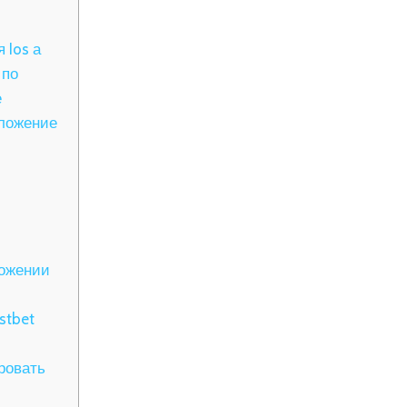
 Ios а
 по
е
ложение
ложении
stbet
ровать