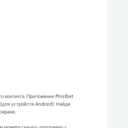
го контента. Приложение Mostbet
(для устройств Android). Найдя
экране.
е можете скачать программу с