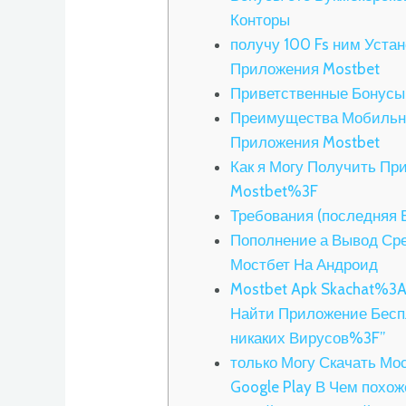
Конторы
получу 100 Fs ним Устан
Приложения Mostbet
Приветственные Бонусы
Преимущества Мобильн
Приложения Mostbet
Как я Могу Получить Пр
Mostbet%3F
Требования (последняя 
Пополнение а Вывод Сре
Мостбет На Андроид
Mostbet Apk Skachat%3A
Найти Приложение Бесп
никаких Вирусов%3F”
только Могу Скачать Мо
Google Play В Чем похо