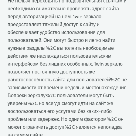
Не нельзя переходить по подозрительная ссылкам и
необходимо внимательно проверять адрес сайта
перед авторизацией на нем. 1win зеркало
предоставляет тяжелый доступ к сайту и
обеспечивает удобство использования для
пользователей. Они могут быстро и легко найти
нужные разделы%2C выполнить необходимые
действия же наслаждаться пользовательским
интерфейсом без лишних особенных. 1win зеркало
позволяет постоянную доступность же
работоспособность сайта дли пользователей%2C не
зависимости от времени недель и местонахождения.
Вопреки зеркалу%2C пользователи могут быть
уверены%2C но всегда смогут идти на сайт же
воспользоваться его услугами без каких-либо
проблем или задержек. Но одним фактором%2C он
может ограничить доступ%2C является неполадка
на самом сайте.