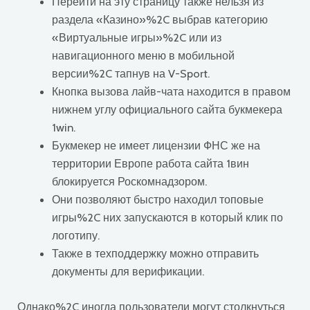
Перейти на эту страницу также нельзя из
раздела «Казино»%2C выбрав категорию
«Виртуальные игры»%2C или из
навигационного меню в мобильной
версии%2C тапнув на V-Sport.
Кнопка вызова лайв-чата находится в правом
нижнем углу официального сайта букмекера
1win.
Букмекер не имеет лицензии ФНС же на
территории Европе работа сайта 1вин
блокируется Роскомнадзором.
Они позволяют быстро находил топовые
игры%2C них запускаются в который клик по
логотипу.
Также в техподдержку можно отправить
документы для верификации.
Однако%2C иногда пользователи могут столкнуться