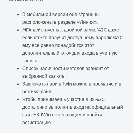
В мобильной версии обе страницы
расположены в разделе «Линия».
MFA действует как двойной замке%2C даже
если кто-то получит доступ нему паролю%2C
ему все равно понадобится этот
дополнительный ключ для входа в учетную
запись.
Список наличности методов зависит от
выбранной валюты.
Заключать пари в 1win можно в прематче и в
режиме лайв.
Чтобы принимаешь участие в их%2C
достаточно выполнить вход на официальный
сайт БК 1Win нежелающим и пройти
регистрацию.