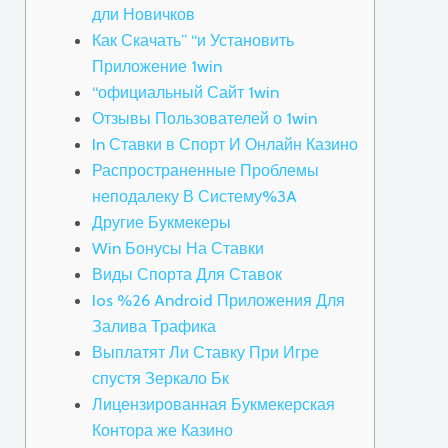
дли Новичков
Как Скачать” “и Установить
Приложение 1win
“официальный Сайт 1win
Отзывы Пользователей о 1win
In Ставки в Спорт И Онлайн Казино
Распространенные Проблемы
неподалеку В Систему%3A
Другие Букмекеры
Win Бонусы На Ставки
Виды Спорта Для Ставок
Ios %26 Android Приложения Для
Залива Трафика
Выплатят Ли Ставку При Игре
спустя Зеркало Бк
Лицензированная Букмекерская
Контора же Казино