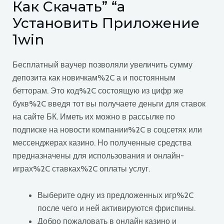
Как Скачать” “а
Установить Приложение
1win
Бесплатный ваучер позволяли увеличить сумму
депозита как новичкам%2C а и постоянным
бетторам. Это код%2C состоящую из цифр же
букв%2C введя тот вы получаете деньги для ставок
на сайте БК. Иметь их можно в рассылке по
подписке на новости компании%2C в соцсетях или
мессенджерах казино. Но полученные средства
предназначены для использования и онлайн-
играх%2C ставках%2C оплаты услуг.
Выберите одну из предложенных игр%2C
после чего и ней активируются фриспины.
Добро пожаловать в онлайн казино и