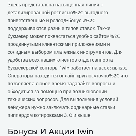
Здесь представлена насыщенная линия с
детализированной росписью%2C выгодного
приветственные и релоад-бонусы%2C
поддерживаются разные типов ставок. Также
букмекер может похвастаться удобно сайтом%2C
продвинутыми клиентскими приложениями и
солидным выбором платежных инструментов. Для
удобства всех наших клиентов отдел саппорта
букмекерской конторы 1win работает на всех языках.
Операторы находятся онлайн круглосуточно%2C что
позволяет а любое время задавайте вопросы и
обходиться за помощью при возникновении
технических вопросов. Для выполнения условий
вейджера нужно заключать ординарные ставки
пиппардом котировками 3. 0 и выше.
Бонусы И Акции 1win