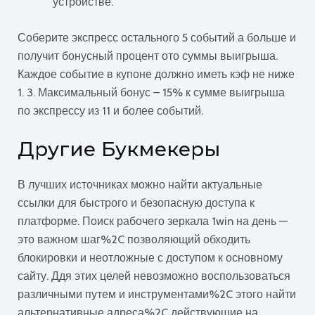
устройстве.
Соберите экспресс остального 5 событий а больше и
получит бонусный процент ото суммы выигрыша.
Каждое событие в купоне должно иметь кэф не ниже
1. 3. Максимальный бонус – 15% к сумме выигрыша
по экспрессу из 11 и более событий.
Другие Букмекеры
В лучших источниках можно найти актуальные
ссылки для быстрого и безопасную доступа к
платформе. Поиск рабочего зеркала 1win на день —
это важном шаг%2C позволяющий обходить
блокировки и неотложные с доступом к основному
сайту. Ддя этих целей невозможно воспользоваться
различными путем и инструментами%2C этого найти
альтернативные адреса%2C действующие на