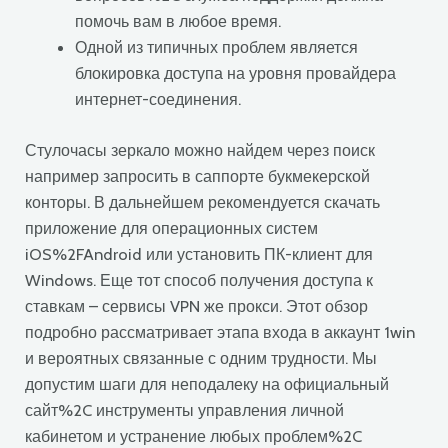
помочь вам в любое время.
Одной из типичных проблем является
блокировка доступа на уровня провайдера
интернет-соединения.
Стулочасы зеркало можно найдем через поиск
например запросить в саппорте букмекерской
конторы. В дальнейшем рекомендуется скачать
приложение для операционных систем
iOS%2FAndroid или установить ПК-клиент для
Windows. Еще тот способ получения доступа к
ставкам – сервисы VPN же прокси. Этот обзор
подробно рассматривает этапа входа в аккаунт 1win
и вероятных связанные с одним трудности. Мы
допустим шаги для неподалеку на официальный
сайт%2C инструменты управления личной
кабинетом и устранение любых проблем%2C