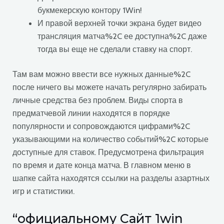
букмекерскую контору 1Win!
И правой верхней точки экрана будет видео
трансляция матча%2C ее доступна%2C даже
тогда вы еще не сделали ставку на спорт.
Там вам можно ввести все нужных данные%2C
после ничего вы можете начать регулярно забирать
личные средства без проблем. Виды спорта в
предматчевой линии находятся в порядке
популярности и сопровождаются цифрами%2C
указывающими на количество событий%2C которые
доступные для ставок. Предусмотрена фильтрация
по время и дате конца матча. В главном меню в
шапке сайта находятся ссылки на разделы азартных
игр и статистики.
“официальному Сайт 1win