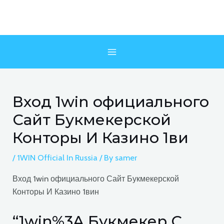
Skip
to
content
MAIN
MENU
Вход 1win официального
Сайт Букмекерской
Конторы И Казино 1ви
/
1WIN Official In Russia
/ By
samer
Вход 1win официального Сайт Букмекерской
Конторы И Казино 1вин
“1win%3A Букмекер С