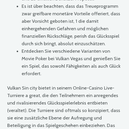
Es ist über beachten, dass das Treueprogramm
zwar greifbare monetäre Vorteile offeriert, dass
aber Vorsicht geboten ist, 1 die damit
einhergehenden Gefahren und möglichen
finanziellen Rückschläge, perish das Glücksspiel
durch sich bringt, absolut einzuschätzen.
Entdecken Sie verschiedene Varianten von
Movie Poker bei Vulkan Vegas und genießen Sie
ein Spiel, das sowohl Fähigkeiten als auch Glück
erfordert.
Vulkan Sin city bietet in seinem Online-Casino Live-
Turniere a great, die den Teilnehmern ein anregendes
und rivalisierendes Glücksspielerlebnis entbieten
(veraltet). Die Turniere sind oftmals so konzipiert, dass
sie eine zusätzliche Ebene der Aufregung und
Beteiligung in das Spielgeschehen einbeziehen. Das