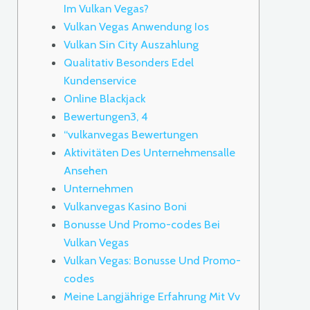
Im Vulkan Vegas?
Vulkan Vegas Anwendung Ios
Vulkan Sin City Auszahlung
Qualitativ Besonders Edel
Kundenservice
Online Blackjack
Bewertungen3, 4
“vulkanvegas Bewertungen
Aktivitäten Des Unternehmensalle
Ansehen
Unternehmen
Vulkanvegas Kasino Boni
Bonusse Und Promo-codes Bei
Vulkan Vegas
Vulkan Vegas: Bonusse Und Promo-
codes
Meine Langjährige Erfahrung Mit Vv