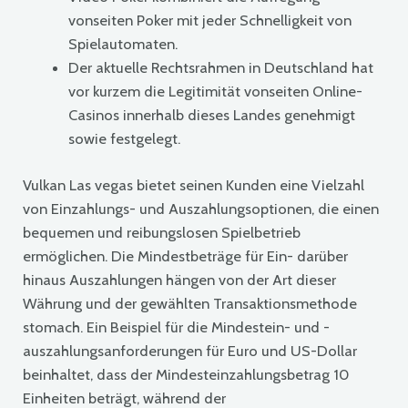
vonseiten Poker mit jeder Schnelligkeit von
Spielautomaten.
Der aktuelle Rechtsrahmen in Deutschland hat
vor kurzem die Legitimität vonseiten Online-
Casinos innerhalb dieses Landes genehmigt
sowie festgelegt.
Vulkan Las vegas bietet seinen Kunden eine Vielzahl
von Einzahlungs- und Auszahlungsoptionen, die einen
bequemen und reibungslosen Spielbetrieb
ermöglichen. Die Mindestbeträge für Ein- darüber
hinaus Auszahlungen hängen von der Art dieser
Währung und der gewählten Transaktionsmethode
stomach. Ein Beispiel für die Mindestein- und -
auszahlungsanforderungen für Euro und US-Dollar
beinhaltet, dass der Mindesteinzahlungsbetrag 10
Einheiten beträgt, während der