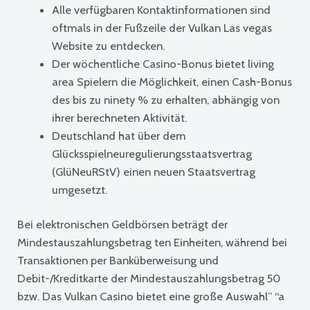
Alle verfügbaren Kontaktinformationen sind
oftmals in der Fußzeile der Vulkan Las vegas
Website zu entdecken.
Der wöchentliche Casino-Bonus bietet living
area Spielern die Möglichkeit, einen Cash-Bonus
des bis zu ninety % zu erhalten, abhängig von
ihrer berechneten Aktivität.
Deutschland hat über dem
Glücksspielneuregulierungsstaatsvertrag
(GlüNeuRStV) einen neuen Staatsvertrag
umgesetzt.
Bei elektronischen Geldbörsen beträgt der
Mindestauszahlungsbetrag ten Einheiten, während bei
Transaktionen per Banküberweisung und
Debit-/Kreditkarte der Mindestauszahlungsbetrag 50
bzw. Das Vulkan Casino bietet eine große Auswahl” “a