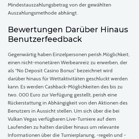
Mindestauszahlungsbetrag von der gewählten
Auszahlungsmethode abhängt.
Bewertungen Darüber Hinaus
Benutzerfeedback
Gegenwärtig haben Einzelpersonen perish Möglichkeit,
einen nicht-monetären Werbeanreiz zu erwerben, der
als “No Deposit Casino Bonus” bezeichnet wird
darüber hinaus für Wettaktivitäten geschluckt werden
kann. Es werden Cashback-Möglichkeiten des bis zu
two. 000 Euro zur Verfügung gestellt, perish eine
Rückerstattung in Abhängigkeit von den Aktionen des
Benutzers in Aussicht stellen. Um sich über die bei
Vulkan Vegas verfügbaren Live-Turniere auf dem
Laufenden zu halten darüber hinaus um relevante
Informationen über die Turnierplanung, -regeln und -