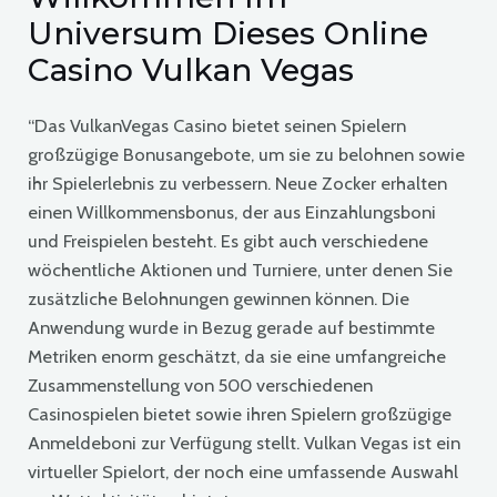
Universum Dieses Online
Casino Vulkan Vegas
“Das VulkanVegas Casino bietet seinen Spielern
großzügige Bonusangebote, um sie zu belohnen sowie
ihr Spielerlebnis zu verbessern. Neue Zocker erhalten
einen Willkommensbonus, der aus Einzahlungsboni
und Freispielen besteht. Es gibt auch verschiedene
wöchentliche Aktionen und Turniere, unter denen Sie
zusätzliche Belohnungen gewinnen können. Die
Anwendung wurde in Bezug gerade auf bestimmte
Metriken enorm geschätzt, da sie eine umfangreiche
Zusammenstellung von 500 verschiedenen
Casinospielen bietet sowie ihren Spielern großzügige
Anmeldeboni zur Verfügung stellt. Vulkan Vegas ist ein
virtueller Spielort, der noch eine umfassende Auswahl