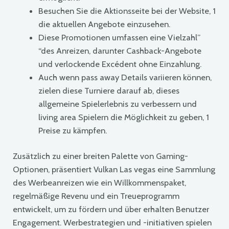
Besuchen Sie die Aktionsseite bei der Website, 1
die aktuellen Angebote einzusehen.
Diese Promotionen umfassen eine Vielzahl”
“des Anreizen, darunter Cashback-Angebote
und verlockende Excédent ohne Einzahlung.
Auch wenn pass away Details variieren können,
zielen diese Turniere darauf ab, dieses
allgemeine Spielerlebnis zu verbessern und
living area Spielern die Möglichkeit zu geben, 1
Preise zu kämpfen.
Zusätzlich zu einer breiten Palette von Gaming-
Optionen, präsentiert Vulkan Las vegas eine Sammlung
des Werbeanreizen wie ein Willkommenspaket,
regelmäßige Revenu und ein Treueprogramm
entwickelt, um zu fördern und über erhalten Benutzer
Engagement. Werbestrategien und -initiativen spielen