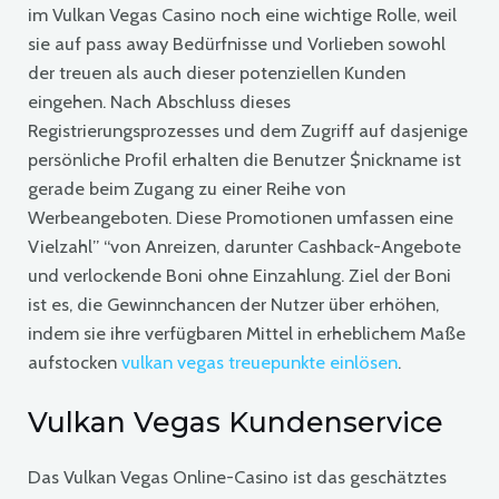
im Vulkan Vegas Casino noch eine wichtige Rolle, weil
sie auf pass away Bedürfnisse und Vorlieben sowohl
der treuen als auch dieser potenziellen Kunden
eingehen. Nach Abschluss dieses
Registrierungsprozesses und dem Zugriff auf dasjenige
persönliche Profil erhalten die Benutzer $nickname ist
gerade beim Zugang zu einer Reihe von
Werbeangeboten. Diese Promotionen umfassen eine
Vielzahl” “von Anreizen, darunter Cashback-Angebote
und verlockende Boni ohne Einzahlung. Ziel der Boni
ist es, die Gewinnchancen der Nutzer über erhöhen,
indem sie ihre verfügbaren Mittel in erheblichem Maße
aufstocken
vulkan vegas treuepunkte einlösen
.
Vulkan Vegas Kundenservice
Das Vulkan Vegas Online-Casino ist das geschätztes