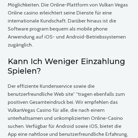
Möglichkeiten. Die Online-Plattform von Vulkan Vegas
Online casino erleichtert seine Dienste für eine
internationale Kundschaft. Darüber hinaus ist die
Software program bequem als mobile phone
Anwendung auf iOS- und Android-Betriebssystemen
zugänglich.
Kann Ich Weniger Einzahlung
Spielen?
Der effiziente Kundenservice sowie die
benutzerfreundliche Web site” “tragen ebenfalls zum
positiven Gesamteindruck bei. Wir empfehlen das
VulkanVegas Casino für alle, die nach einem
unterhaltsamen und unkomplizierten Online-Casino
suchen. Verfügbar für Android sowie iOS, bietet die
App eine nahtlose und benutzerfreundliche Erfahrung,