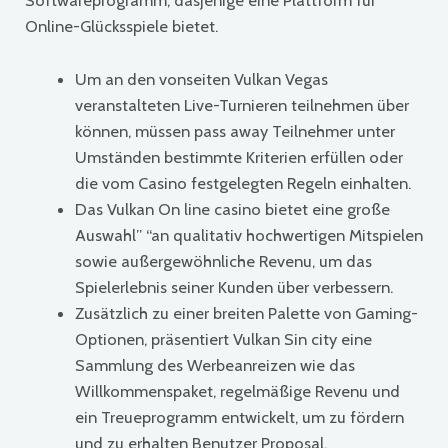
Softwareprogramm, dasjenige eine Plattform für
Online-Glücksspiele bietet.
Um an den vonseiten Vulkan Vegas
veranstalteten Live-Turnieren teilnehmen über
können, müssen pass away Teilnehmer unter
Umständen bestimmte Kriterien erfüllen oder
die vom Casino festgelegten Regeln einhalten.
Das Vulkan On line casino bietet eine große
Auswahl” “an qualitativ hochwertigen Mitspielen
sowie außergewöhnliche Revenu, um das
Spielerlebnis seiner Kunden über verbessern.
Zusätzlich zu einer breiten Palette von Gaming-
Optionen, präsentiert Vulkan Sin city eine
Sammlung des Werbeanreizen wie das
Willkommenspaket, regelmäßige Revenu und
ein Treueprogramm entwickelt, um zu fördern
und zu erhalten Benutzer Proposal.