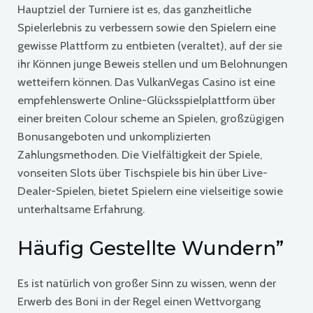
Hauptziel der Turniere ist es, das ganzheitliche
Spielerlebnis zu verbessern sowie den Spielern eine
gewisse Plattform zu entbieten (veraltet), auf der sie
ihr Können junge Beweis stellen und um Belohnungen
wetteifern können. Das VulkanVegas Casino ist eine
empfehlenswerte Online-Glücksspielplattform über
einer breiten Colour scheme an Spielen, großzügigen
Bonusangeboten und unkomplizierten
Zahlungsmethoden. Die Vielfältigkeit der Spiele,
vonseiten Slots über Tischspiele bis hin über Live-
Dealer-Spielen, bietet Spielern eine vielseitige sowie
unterhaltsame Erfahrung.
Häufig Gestellte Wundern”
Es ist natürlich von großer Sinn zu wissen, wenn der
Erwerb des Boni in der Regel einen Wettvorgang