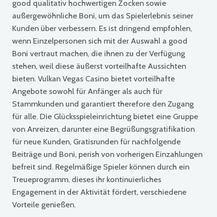
good qualitativ hochwertigen Zocken sowie
außergewöhnliche Boni, um das Spielerlebnis seiner
Kunden über verbessern. Es ist dringend empfohlen,
wenn Einzelpersonen sich mit der Auswahl a good
Boni vertraut machen, die ihnen zu der Verfügung
stehen, weil diese äußerst vorteilhafte Aussichten
bieten. Vulkan Vegas Casino bietet vorteilhafte
Angebote sowohl für Anfänger als auch für
Stammkunden und garantiert therefore den Zugang
für alle. Die Glücksspieleinrichtung bietet eine Gruppe
von Anreizen, darunter eine Begrüßungsgratifikation
für neue Kunden, Gratisrunden für nachfolgende
Beiträge und Boni, perish von vorherigen Einzahlungen
befreit sind. Regelmäßige Spieler können durch ein
Treueprogramm, dieses ihr kontinuierliches
Engagement in der Aktivität fördert, verschiedene
Vorteile genießen.