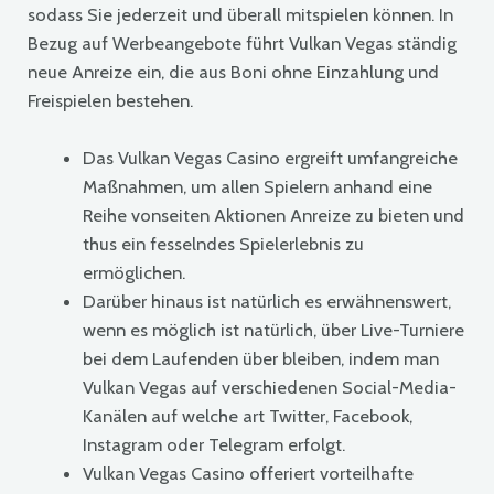
sodass Sie jederzeit und überall mitspielen können. In
Bezug auf Werbeangebote führt Vulkan Vegas ständig
neue Anreize ein, die aus Boni ohne Einzahlung und
Freispielen bestehen.
Das Vulkan Vegas Casino ergreift umfangreiche
Maßnahmen, um allen Spielern anhand eine
Reihe vonseiten Aktionen Anreize zu bieten und
thus ein fesselndes Spielerlebnis zu
ermöglichen.
Darüber hinaus ist natürlich es erwähnenswert,
wenn es möglich ist natürlich, über Live-Turniere
bei dem Laufenden über bleiben, indem man
Vulkan Vegas auf verschiedenen Social-Media-
Kanälen auf welche art Twitter, Facebook,
Instagram oder Telegram erfolgt.
Vulkan Vegas Casino offeriert vorteilhafte