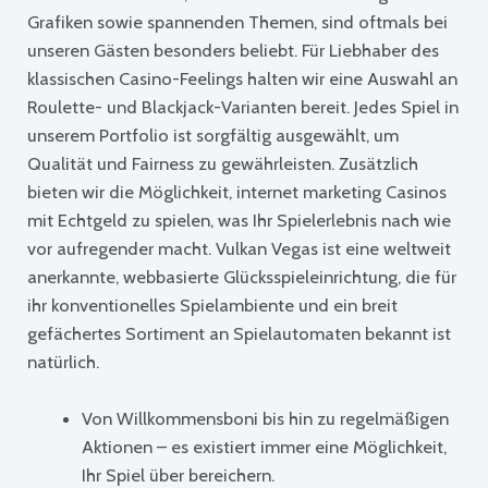
Grafiken sowie spannenden Themen, sind oftmals bei
unseren Gästen besonders beliebt. Für Liebhaber des
klassischen Casino-Feelings halten wir eine Auswahl an
Roulette- und Blackjack-Varianten bereit. Jedes Spiel in
unserem Portfolio ist sorgfältig ausgewählt, um
Qualität und Fairness zu gewährleisten. Zusätzlich
bieten wir die Möglichkeit, internet marketing Casinos
mit Echtgeld zu spielen, was Ihr Spielerlebnis nach wie
vor aufregender macht. Vulkan Vegas ist eine weltweit
anerkannte, webbasierte Glücksspieleinrichtung, die für
ihr konventionelles Spielambiente und ein breit
gefächertes Sortiment an Spielautomaten bekannt ist
natürlich.
Von Willkommensboni bis hin zu regelmäßigen
Aktionen – es existiert immer eine Möglichkeit,
Ihr Spiel über bereichern.