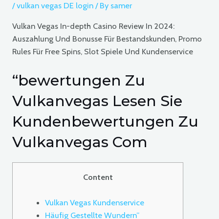
/
vulkan vegas DE login
/ By
samer
Vulkan Vegas In-depth Casino Review In 2024:
Auszahlung Und Bonusse Für Bestandskunden, Promo
Rules Für Free Spins, Slot Spiele Und Kundenservice
“bewertungen Zu
Vulkanvegas Lesen Sie
Kundenbewertungen Zu
Vulkanvegas Com
Content
Vulkan Vegas Kundenservice
Häufig Gestellte Wundern”