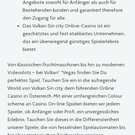
Angebote sowohl für Anfänger als auch für
Bestehenden kunden und garantiert therefore
den Zugang für alle.
Das Vulkan Sin city Online-Casino ist ein
geschätztes und fest etabliertes Unternehmen,
das ein überwiegend günstiges Spielerlebnis
bietet.
Von klassischen Fruchtmaschinen bis hin zu modernen
Videoslots – bei Vulkan” “Vegas finden Sie Du
perfektes Spiel. Tauchen Sie ein in die aufregende
World von Vulkan Sin city, dem führenden Online
Casino in Österreich. Mit einer umfangreichen Colour
scheme an Casino On-line Spielen bieten wir jedem
Spieler, ob Anfänger oder Profi, ein unvergessliches
Erlebnis. Tauchen Sie dieses in die Differenziertheit
unserer Spiele, die von fesselnden Spielautomaten bis
hin über strategischen Tischspielen genügen.