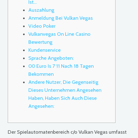
Ist…
Auszahlung
Anmeldung Bei Vulkan Vegas
Video Poker
Vulkanvegas On Line Casino
Bewertung
Kundenservice
Sprache Angeboten:
00 Euro Is 7 11 Nach 18 Tagen
Bekommen
Andere Nutzer, Die Gegenseitig
Dieses Unternehmen Angesehen
Haben, Haben Sich Auch Diese
Angesehen:
Der Spielautomatenbereich c/o Vulkan Vegas umfasst