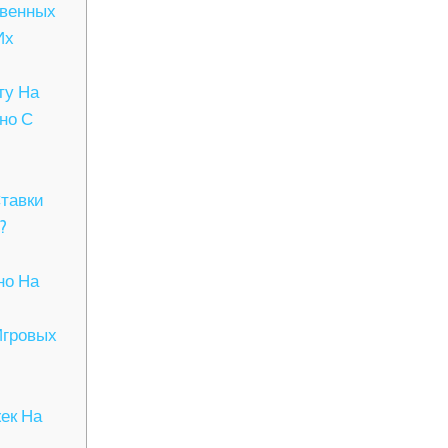
твенных
Их
ту На
но С
Ставки
?
но На
Игровых
ек На