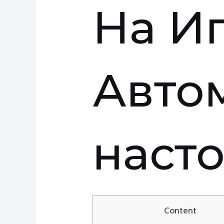
На И
Авто
наст
Content