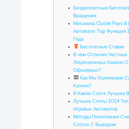
Бездепозитные Бесплат
Вращения
Механика Cluster Pays В
Автомате: Top Функция 
Года
Бесплатные Ставки
В чем Отличие Честных
Лицензионных Казино О
Офшорных?
Как Мы Оцениваем С
Казино?
В Каком Слоте Лучшие 
Лучшие Слоты 2024 Топ
Игровых Автоматов
Методы Пополнения Сче
Слотах С Выводом