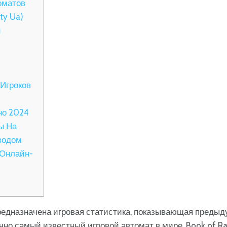
оматов
ty Ua)
н
Игроков
но 2024
ы На
водом
 Онлайн-
редназначена игровая статистика, показывающая предыд
чно самый известный игровой автомат в мире. Book of R