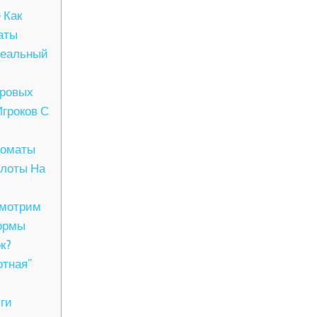
 Как
аты
деальный
гровых
гроков С
томаты
Слоты На
смотрим
ормы
к?
отная”
ги