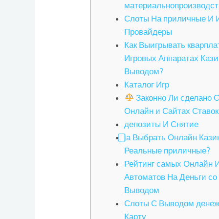
материальнопроизводс
Слоты На приличные И 
Провайдеры
Как Выигрывать кварпла
Игровых Аппаратах Кази
Выводом?
Каталог Игр
Законно Ли сделано 
Онлайн и Сайтах Ставок
депозиты И Снятие
⃣ а Выбрать Онлайн Кази
Реальные приличные?
Рейтинг самых Онлайн 
Автоматов На Деньги со
Выводом
Слоты С Выводом денеж
Карту