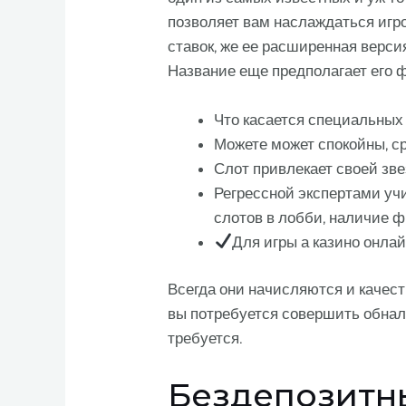
позволяет вам наслаждаться игр
ставок, же ее расширенная верси
Название еще предполагает его 
Что касается специальных 
Можете может спокойны, ср
Слот привлекает своей зве
Регрессной экспертами уч
слотов в лобби, наличие ф
Для игры а казино онлай
Всегда они начисляются и качест
вы потребуется совершить обнал
требуется.
Бездепозитн