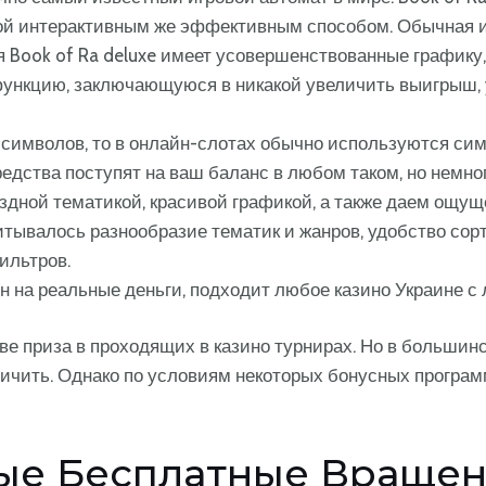
ой интерактивным же эффективным способом. Обычная иг
я Book of Ra deluxe имеет усовершенствованные графику,
функцию, заключающуюся в никакой увеличить выигрыш, 
символов, то в онлайн-слотах обычно используются симв
едства поступят на ваш баланс в любом таком, но немног
здной тематикой, красивой графикой, а также даем ощущ
итывалось разнообразие тематик и жанров, удобство со
ильтров.
н на реальные деньги, подходит любое казино Украине с
ве приза в проходящих в казино турнирах. Но в большин
ичить. Однако по условиям некоторых бонусных програм
ые Бесплатные Враще