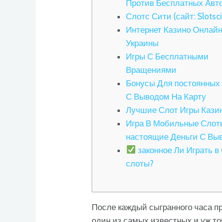
Против Бесплатных Авт
Слотс Сити (сайт: Slotsci
Интернет Казино Онлай
Украины
Игры С Бесплатными
Вращениями
Бонусы Для постоянных 
С Выводом На Карту
Лучшие Слот Игры Кази
Игра В Мобильные Слот
настоящие Деньги С Вы
законное Ли Играть в
слоты?
После каждый сыгранного часа п
один из самых известных и уж то