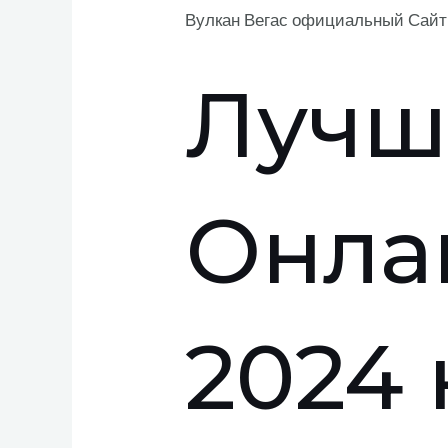
Вулкан Вегас официальный Сайт:
Лучш
Онла
2024