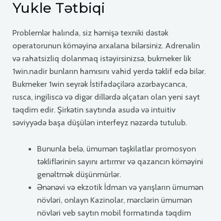
Yukle Tətbiqi
Problemlər halında, siz həmişə texniki dəstək
operatorunun köməyinə arxalana bilərsiniz. Adrenalin
və rahatsizliq dolanmaq istəyirsinizsə, bukmeker lik
1win.nadir bunların hamısını vahid yerdə təklif edə bilər.
Bukmeker 1win seyrək İstifadəçilərə azərbaycanca,
rusca, ingiliscə və digər dillərdə əlçatan olan yeni sayt
təqdim edir. Şirkətin saytında asudə və intuitiv
səviyyədə başa düşülən interfeyz nəzərdə tutulub.
Bununla belə, ümumən təşkilatlar promosyon
təkliflərinin sayını artırmır və qazancın köməyini
genəltmək düşünmürlər.
Ənənəvi və ekzotik İdman və yarışların ümumən
növləri, onlayn Kazinolar, mərclərin ümumən
növləri veb saytın mobil formatında təqdim