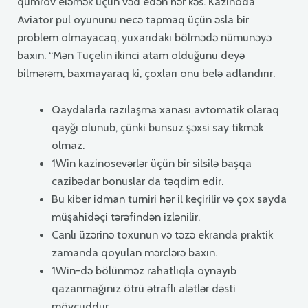
qumrov eləmək üçün vəd edən hər kəs. Kazinoda
Aviator pul oyununu necə tapmaq üçün əsla bir
problem olmayacaq, yuxarıdakı bölmədə nümunəyə
baxın. “Mən Tuçelin ikinci atam olduğunu deyə
bilmərəm, baxmayaraq ki, çoxları onu belə adlandırır.
Qaydalarla razılaşma xanası avtomatik olaraq
qayğı olunub, çünki bunsuz şəxsi say tikmək
olmaz.
1Win kazinosevərlər üçün bir silsilə başqa
cazibədar bonuslar da təqdim edir.
Bu kiber idman turniri hər il keçirilir və çox sayda
müşahidəçi tərəfindən izlənilir.
Canlı üzərinə toxunun və təzə ekranda praktik
zamanda qoyulan mərclərə baxın.
1Win-də bölünməz rahatlıqla oynayıb
qazanmağınız ötrü ətraflı alətlər dəsti
mövcuddur.