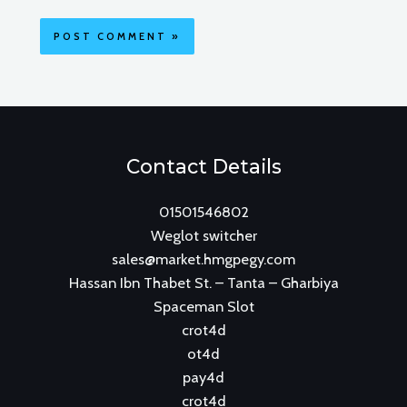
Contact Details
01501546802
Weglot switcher
sales@market.hmgpegy.com
Hassan Ibn Thabet St. – Tanta – Gharbiya
Spaceman Slot
crot4d
ot4d
pay4d
crot4d