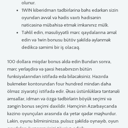
olunur.
1WIN kiberidman tədbirlərinə bəhs edərkən sizin
oyundan əvvəl və hədis vaxtı hadisənin
nəticəsinə mübahisə etmək imkanınız mülk.
Təhlil edin, məsuliyyətli mərc qaydalarına əməl
edin və 1win bonusu bütöv şəkildə əylənmək
dedikcə səmimi bir iş olacaq.
100 dollara miqdar bonus əldə edin Bundan sonra,
mərc yerləşdirə və şəxsi hesabınızın bütün
funksiyalarından istifadə edə biləcəksiniz. Hazırda
bukmeker kontorundan four hundred mindən daha
ölməz ziyarətçi istifadə edir. Əsas üstünlüklərə təntənəli
əmsallar, idman və özgə tədbirlərin böyük seçimi və
zəngin bonus seçimi daxildir. Həmçinin Azərbaycanda
kazino oyunçuları arasında da yetər qədər məşhurdur.
Lakin, oyunu bilmirsinizsə, pulsuz şəkildə oynayıb, oyun