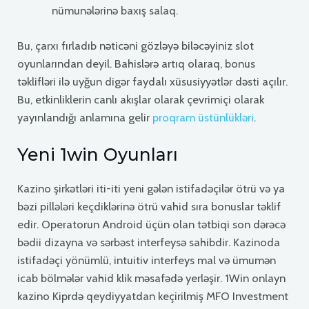
nümunələrinə baxış salaq.
Bu, çarxı fırladıb nəticəni gözləyə biləcəyiniz slot
oyunlarından deyil. Bahislərə artıq olaraq, bonus
təklifləri ilə uyğun digər faydalı xüsusiyyətlər dəsti açılır.
Bu, etkinliklerin canlı akışlar olarak çevrimiçi olarak
yayınlandığı anlamına gelir
proqram üstünlükləri
.
Yeni 1win Oyunları
Kazino şirkətləri iti-iti yeni gələn istifadəçilər ötrü və ya
bəzi pillələri keçdiklərinə ötrü vahid sıra bonuslar təklif
edir. Operatorun Android üçün olan tətbiqi son dərəcə
bədii dizayna və sərbəst interfeysə sahibdir. Kazinoda
istifadəçi yönümlü, intuitiv interfeys mal və ümumən
icab bölmələr vahid klik məsafədə yerləşir. 1Win onlayn
kazino Kiprdə qeydiyyatdan keçirilmiş MFO Investment