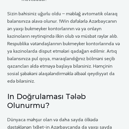
Sizin bahisiniz uğurlu oldu – məbləğ avtomatik olaraq
balansınıza əlavə olunur. 1Win dəfələrlə Azərbaycanın
ən yaxşı bukmeyker kontorlarının və ya onlayn
kazinoların reytinqində ilkin olub və müsbət rəylər alıb.
Respublika vətəndaşlarının bukmeyker kontorlarında və
ya kazinolarda disput etmələri qadağan edilmir. Artıq
balansınıza pul qoya, maraqlandığınız bölməni seçib
qazancları əldə etməyə başlaya bilərsiniz. Həmçinin
sosial şəbəkəni əlaqələndirməklə əlbəəl qeydiyyat da
edə bilərsiniz.
In Doğrulaması Tələb
Olunurmu?
Dünyaca məhşur olan və daha sayda ölkədə
dəstəklənən 1xBet-in Azərbaycanda da yaxşı sayda