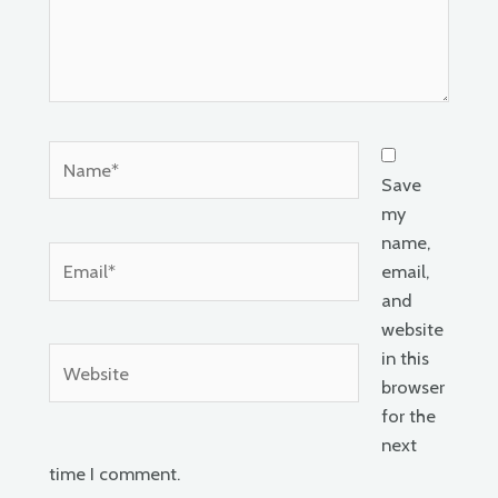
Name*
Save
my
name,
Email*
email,
and
website
Website
in this
browser
for the
next
time I comment.