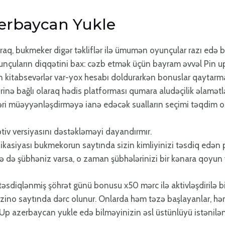
zerbaycan Yukle
raq, bukmeker digər təkliflər ilə ümumən oyunçular razı edə bi
yunçuların diqqətini bax: cəzb etmək üçün bayram əvvəl Pin up
an kitabsevərlər var-yox hesabı doldurarkən bonuslar qayta
inə bağlı olaraq hədis platforması qumara aludəçilik əlamətləri 
əri müəyyənləşdirməyə ianə edəcək sualların seçimi təqdim o
tiv versiyasını dəstəkləməyi dayandırmır.
fikasiyası bukmekorun saytında sizin kimliyinizi təsdiq edən 
lə də şübhəniz varsa, o zaman şübhələrinizi bir kənara qoyu
əsdiqlənmiş şöhrət günü bonusu x50 mərc ilə aktivləşdirilə 
no saytında dərc olunur. Onlarda həm təzə başlayanlar, həm 
 Up azerbaycan yukle edə bilməyinizin əsl üstünlüyü istənil