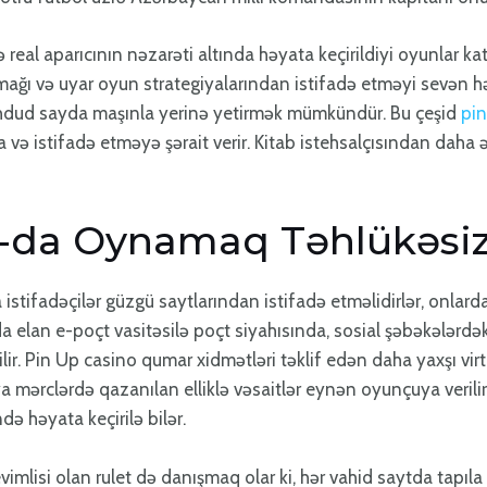
ə real aparıcının nəzarəti altında həyata keçirildiyi oyunlar k
namağı və uyar oyun strategiyalarından istifadə etməyi sevən 
əhdud sayda maşınla yerinə yetirmək mümkündür. Bu çeşid
pin
 istifadə etməyə şərait verir. Kitab istehsalçısından daha ətra
o-da Oynamaq Təhlükəsi
stifadəçilər güzgü saytlarından istifadə etməlidirlər, onlard
elan e-poçt vasitəsilə poçt siyahısında, sosial şəbəkələrdək
lir. Pin Up casino qumar xidmətləri təklif edən daha yaxşı virt
 ya mərclərdə qazanılan elliklə vəsaitlər eynən oyunçuya verili
də həyata keçirilə bilər.
mlisi olan rulet də danışmaq olar ki, hər vahid saytda tapıla 