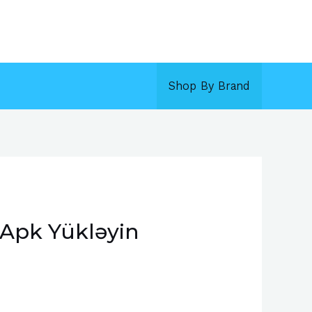
Shop By Brand
 Apk Yükləyin