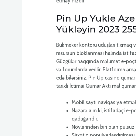
etməyinizdir.
Pin Up Yukle Az
Yükləyin 2023 25
Bukmeker kontoru uduşları tixmaq və
resursun bloklanması halında istifad
Güzgülər haqqında məlumat e-poçt va
və forumlarda verilir. Platforma əm
edə bilərsiniz. Pin Up casino qumar 
tarixli İctimai Qumar Aktı mal quma
Mobil saytı naviqasiya etmək
Nəzərə alın ki, istifadəçi e
qadağandır.
Növlərindən biri olan pulsuz
Şirkətin populyarlaşdırılması