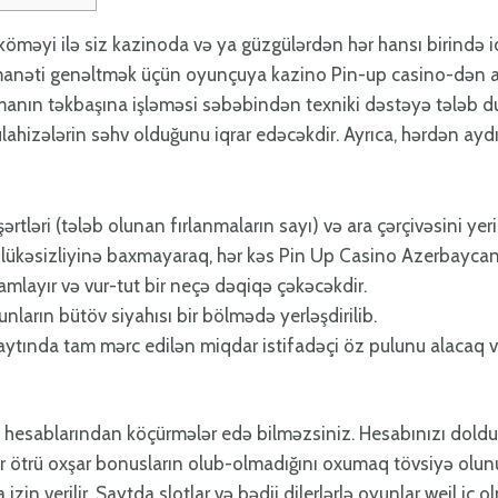
köməyi ilə siz kazinoda və ya güzgülərdən hər hansı birində i
əmanəti genəltmək üçün oyunçuya kazino Pin-up casino-dən a
manın təkbaşına işləməsi səbəbindən texniki dəstəyə tələb du
lahizələrin səhv olduğunu iqrar edəcəkdir. Ayrıca, hərdən aydı
rtləri (tələb olunan fırlanmaların sayı) və ara çərçivəsini yer
hlükəsizliyinə baxmayaraq, hər kəs Pin Up Casino Azerbaycan
mlayır və vur-tut bir neçə dəqiqə çəkəcəkdir.
ların bütöv siyahısı bir bölmədə yerləşdirilib.
ytında tam mərc edilən miqdar istifadəçi öz pulunu alacaq v
ın hesablarından köçürmələr edə bilməzsiniz. Hesabınızı dold
 ötrü oxşar bonusların olub-olmadığını oxumaq tövsiyə olun
izin verilir. Saytda slotlar və bədii dilerlərlə oyunlar weil 