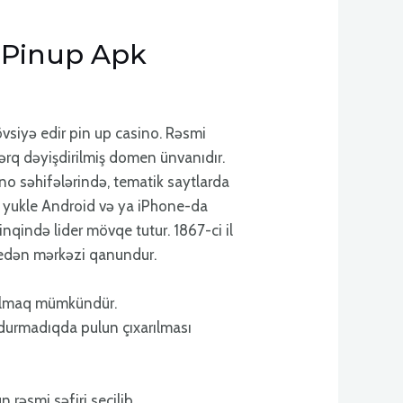
 Pinup Apk
vsiyə edir pin up casino. Rəsmi
fərq dəyişdirilmiş domen ünvanıdır.
no səhifələrində, tematik saytlarda
no yukle Android və ya iPhone-da
inqində lider mövqe tutur. 1867-ci il
n edən mərkəzi qanundur.
ç olmaq mümkündür.
oldurmadıqda pulun çıxarılması
rəsmi səfiri seçilib.