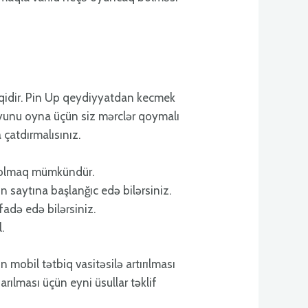
diqidir. Pin Up qeydiyyatdan kecmek
 oyunu oyna üçün siz mərclər qoymalı
çatdırmalısınız.
il olmaq mümkündür.
n saytına başlanğıc edə bilərsiniz.
fadə edə bilərsiniz.
.
 mobil tətbiq vasitəsilə artırılması
rılması üçün eyni üsullar təklif