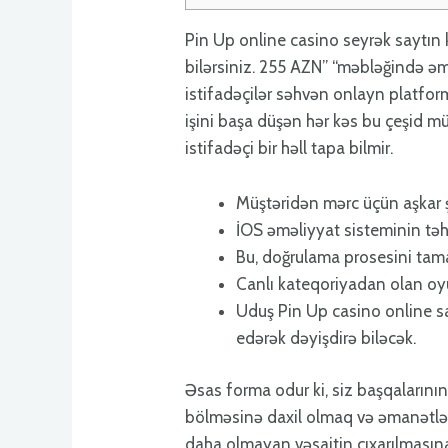
Pin Up online casino seyrək saytın 
bilərsiniz. 255 AZN” “məbləğində 
istifadəçilər səhvən onlayn platfor
işini başa düşən hər kəs bu çeşid mü
istifadəçi bir həll tapa bilmir.
Müştəridən mərc üçün aşkar şə
İOS əməliyyat sisteminin tə
Bu, doğrulama prosesini tama
Canlı kateqoriyadan olan oyun
Uduş Pin Up casino online sa
edərək dəyişdirə biləcək.
Əsas forma odur ki, siz başqaların
bölməsinə daxil olmaq və əmanətlər
daha olmayan vəsaitin çıxarılmasına 